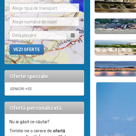
Alege tipul de transport
Alege numărul de nopți
Oferte speciale
SENIORI +55
Ofertă personalizată
Nu ai găsit ce căutai?
Trimite-ne o cerere de
ofertă