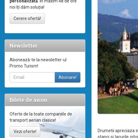
personalizată
. În maxim 48 de ore
noi îți dăm soluția!
Cerere ofertă!
Newsletter
Abonează-te la newsletter-ul
Promo Turism!
Bilete de avion
Oferte de la toate companiile de
transport aerian clasice!
Drumetii apreciaza in
Vezi oferte!
stanci si lacurile pi