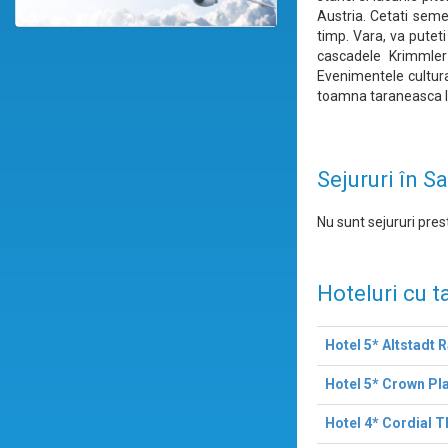
Austria. Cetati seme
timp. Vara, va putet
cascadele Krimmler 
Evenimentele cultura
toamna taraneasca l
Sejururi în S
Nu sunt sejururi prest
Hoteluri cu t
Hotel 5* Altstadt 
Hotel 5* Crown Pla
Hotel 4* Cordial T