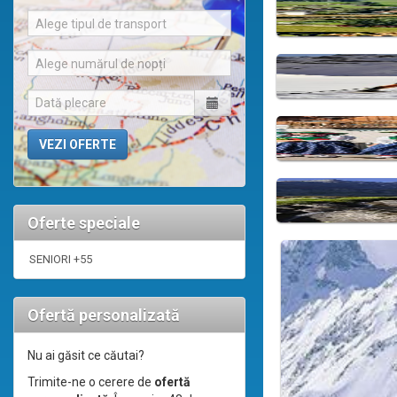
Alege tipul de transport
Alege numărul de nopți
Oferte speciale
SENIORI +55
Ofertă personalizată
Nu ai găsit ce căutai?
Trimite-ne o cerere de
ofertă