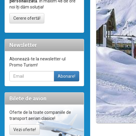
personalizată
. În maxim 48 de ore
noi îți dăm soluția!
Cerere ofertă!
Newsletter
Abonează-te la newsletter-ul
Promo Turism!
Bilete de avion
Oferte de la toate companiile de
transport aerian clasice!
Vezi oferte!