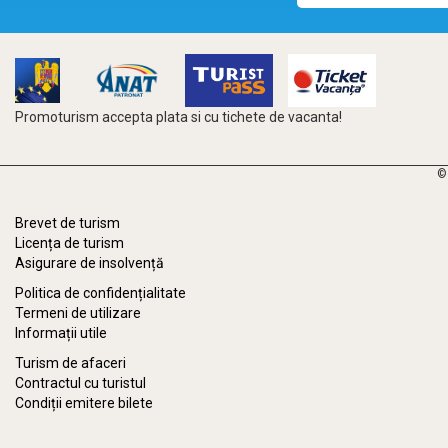
Promoturism accepta plata si cu tichete de vacanta!
©
Brevet de turism
Licența de turism
Asigurare de insolvență
Politica de confidențialitate
Termeni de utilizare
Informații utile
Turism de afaceri
Contractul cu turistul
Condiții emitere bilete