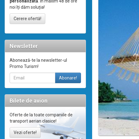
personalizată
. În maxim 48 de ore
noi îți dăm soluția!
Cerere ofertă!
Newsletter
Abonează-te la newsletter-ul
Promo Turism!
Bilete de avion
Oferte de la toate companiile de
transport aerian clasice!
Vezi oferte!