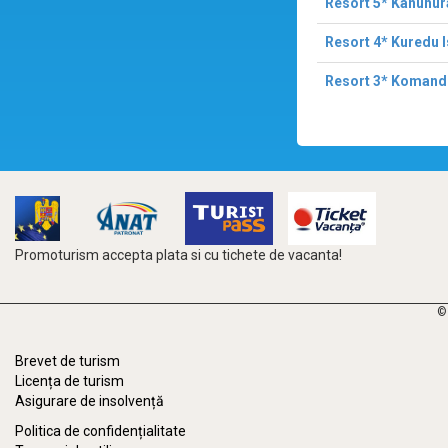
Resort 5* Kanuhur
Resort 4* Kuredu 
Resort 3* Komand
Promoturism accepta plata si cu tichete de vacanta!
©
Brevet de turism
Licența de turism
Asigurare de insolvență
Politica de confidențialitate