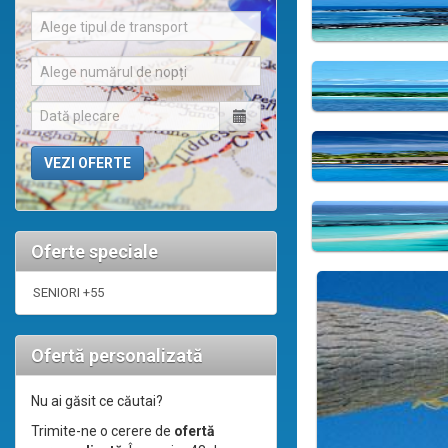
Alege tipul de transport
Alege numărul de nopți
Oferte speciale
SENIORI +55
Ofertă personalizată
Nu ai găsit ce căutai?
Trimite-ne o cerere de
ofertă