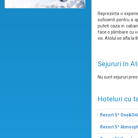
Reprezinta o experien
suficienti pentru a a
puteti caza in caban
face o plimbare cu va
vis. Atolul se afla l
Sejururi în A
Nu sunt sejururi prest
Hoteluri cu t
Resort 5* One&On
Resort 5* Atmosph