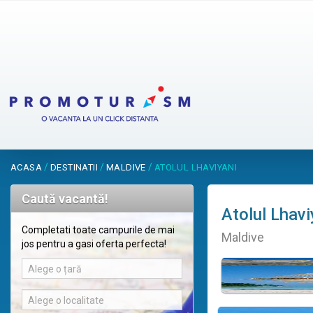
/
/
/
ACASA
DESTINATII
MALDIVE
ATOLUL LHAVIYANI
Caută vacantă!
Atolul Lhavi
Completati toate campurile de mai
Maldive
jos pentru a gasi oferta perfecta!
Alege o țară
Alege o localitate