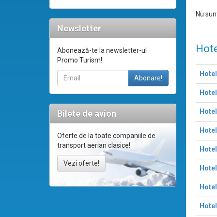
Nu sunt
Newsletter
Hote
Abonează-te la newsletter-ul
Promo Turism!
Hote
Hotel
Hotel
Bilete de avion
Hotel
Oferte de la toate companiile de
transport aerian clasice!
Hotel
Vezi oferte!
Hotel
Hote
Hotel