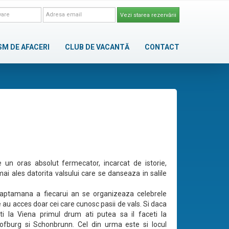
Vezi starea rezervării
SM DE AFACERI
CLUB DE VACANTĂ
CONTACT
 un oras absolut fermecator, incarcat de istorie,
ai ales datorita valsului care se danseaza in salile
saptamana a fiecarui an se organizeaza celebrele
 au acces doar cei care cunosc pasii de vals. Si daca
ti la Viena primul drum ati putea sa il faceti la
ofburg si Schonbrunn. Cel din urma este si locul