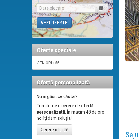
Oferte speciale
SENIORI +55
Ofertă personalizată
Nu ai găsit ce căutai?
Trimite-ne o cerere de
ofertă
personalizată
. În maxim 48 de ore
noi îți dăm soluția!
Cerere ofertă!
Seju