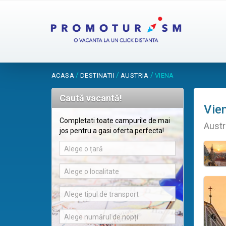
/
/
/
ACASA
DESTINATII
AUSTRIA
VIENA
Caută vacantă!
Vie
Completati toate campurile de mai
Austr
jos pentru a gasi oferta perfecta!
Alege o țară
Alege o localitate
Alege tipul de transport
Alege numărul de nopți