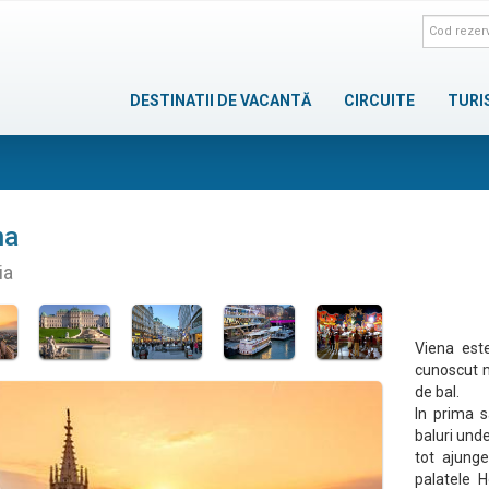
DESTINATII DE VACANTĂ
CIRCUITE
TURI
na
ia
Viena este
cunoscut m
de bal.
In prima 
baluri unde
tot ajunge
palatele H