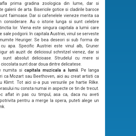
fla prima gradina zoologica din lume, dar si
galerii de arta. Bisericile gotice si cladirile baroce
sunt faimoase. Dar si cafenelele vieneze merita sa
in considerare. Au o istorie lunga si sunt celebre
tinctia lor. Viena este singura capitala a lumii care
le sale podgorii. In capitala Austriei, vinul se serveste
 numite Heuriger. Se bea deseori si sub forma de
, cu apa. Specific Austriei este vinul alb, Gruner
Sigur ati auzit de deliciosul schnitzel vienez, dar si
le sunt absolut delicioase. Strudelul cu mere si
u ciocolata sunt doar doua dintre delicatese.
e numita si
capitala muzicala a lumii
. Pe langa
i ca Mozart sau Beethoven, aici au creat artisti ca
u Klimt. Tot aici si-a pus versurile pe hartie Rilke.
rasului nu consta numai in aspecte ce tin de trecut.
oc aflat in pas cu timpul, asa ca, daca nu aveti
 potrivita pentru a merge la opera, puteti alege un
nk.