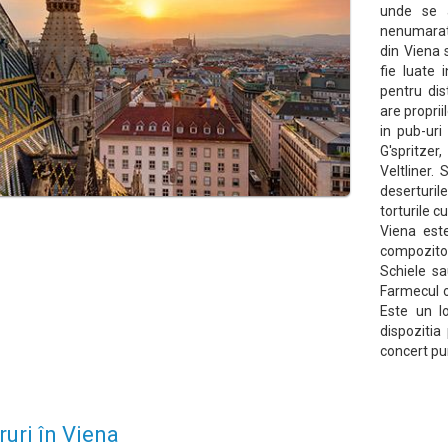
unde se a
nenumarate 
din Viena 
fie luate 
pentru dis
are proprii
in pub-uri
G'spritzer
Veltliner. 
deserturi
torturile c
Viena est
compozitor
Schiele sa
Farmecul o
Este un l
dispozitia
concert pu
ruri în Viena