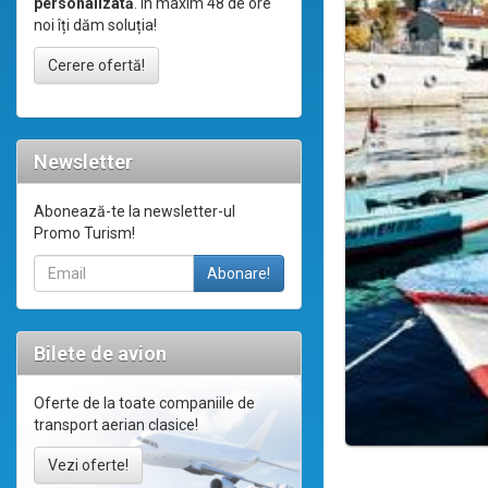
personalizată
. În maxim 48 de ore
noi îți dăm soluția!
Cerere ofertă!
Newsletter
Abonează-te la newsletter-ul
Promo Turism!
Bilete de avion
Oferte de la toate companiile de
transport aerian clasice!
Vezi oferte!