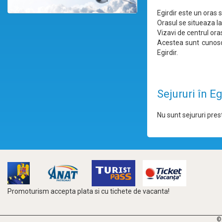
Egirdir este un oras s
Orasul se situeaza l
Vizavi de centrul ora
Acestea sunt cunoscu
Egirdir.
Sejururi în Eg
Nu sunt sejururi prest
Promoturism accepta plata si cu tichete de vacanta!
©