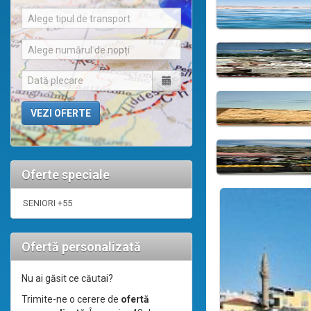
Alege tipul de transport
Alege numărul de nopți
Oferte speciale
SENIORI +55
Ofertă personalizată
Nu ai găsit ce căutai?
Trimite-ne o cerere de
ofertă