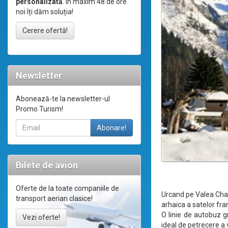
personalizată
. În maxim 48 de ore
noi îți dăm soluția!
Cerere ofertă!
Newsletter
Abonează-te la newsletter-ul
Promo Turism!
Bilete de avion
Oferte de la toate companiile de
Urcand pe Valea Cham
transport aerian clasice!
arhaica a satelor fra
O linie de autobuz gr
Vezi oferte!
ideal de petrecere a v