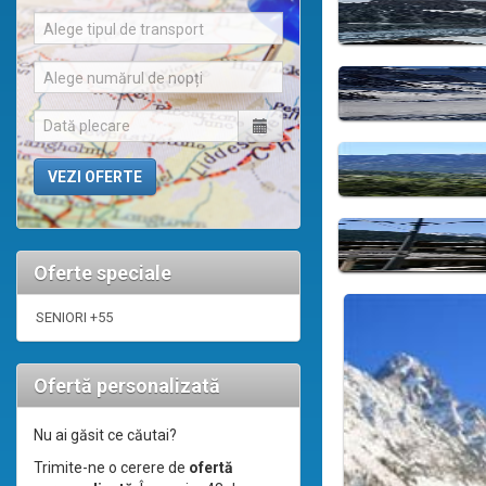
Alege tipul de transport
Alege numărul de nopți
Oferte speciale
SENIORI +55
Ofertă personalizată
Nu ai găsit ce căutai?
Trimite-ne o cerere de
ofertă