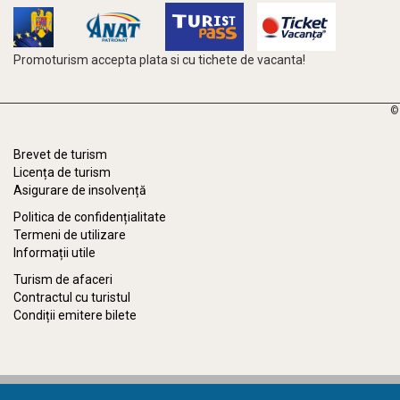
Promoturism accepta plata si cu tichete de vacanta!
©
Brevet de turism
Licența de turism
Asigurare de insolvență
Politica de confidențialitate
Termeni de utilizare
Informații utile
Turism de afaceri
Contractul cu turistul
Condiții emitere bilete