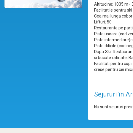
Altitudine: 1035 m -
Facilitatile pentru sk
Cea mai lunga cobor
Lifturi: 50
Restaurante pe partii
Piste usoare (cod ve
Piste intermediare(c
Piste dificile (cod ne
Dupa Ski: Restaurant
si bucate rafinate, B
Facilitati pentru copi
crese pentru cei mici
Sejururi în A
Nu sunt sejururi prest