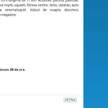
cu o lungime de 17 km. Activitati: piscina, patinoar,
pul noptii, squash, fitness centre, tenis, catarari, auto
, cinematograf, cluburi de noapte, discoteci,
, magazine.
imum 48 de ore.
DETALII