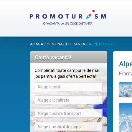
/
/
/
ACASA
DESTINATII
FRANTA
ALPE D'HUEZ
Caută vacantă!
Alp
Completati toate campurile de mai
Frant
jos pentru a gasi oferta perfecta!
Alege o țară
Alege o localitate
Alege tipul de transport
Alege numărul de nopți