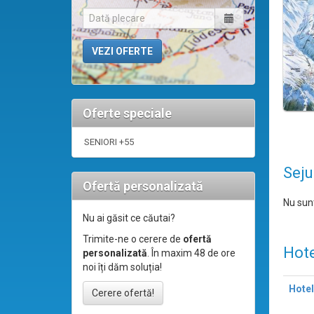
Oferte speciale
SENIORI +55
Seju
Ofertă personalizată
Nu sunt
Nu ai găsit ce căutai?
Trimite-ne o cerere de
ofertă
Hote
personalizată
. În maxim 48 de ore
noi îți dăm soluția!
Hote
Cerere ofertă!