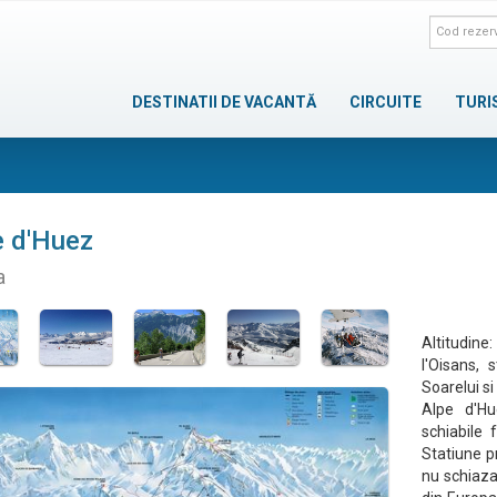
DESTINATII DE VACANTĂ
CIRCUITE
TURI
e d'Huez
a
Altitudin
l'Oisans,
Soarelui si
Alpe d'Hu
schiabile 
Statiune p
nu schiaza