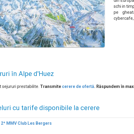
din Europa 
schi in tim
pe gheata
cybercafe
ruri în Alpe d'Huez
 sejururi prestabilite.
Transmite
cerere de ofertă
. Răspundem în max
luri cu tarife disponibile la cerere
l 2* MMV Club Les Bergers