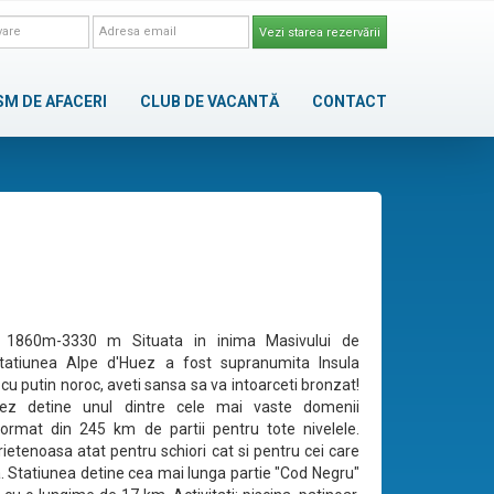
Vezi starea rezervării
SM DE AFACERI
CLUB DE VACANTĂ
CONTACT
e: 1860m-3330 m Situata in inima Masivului de
 statiunea Alpe d'Huez a fost supranumita Insula
 cu putin noroc, aveti sansa sa va intoarceti bronzat!
ez detine unul dintre cele mai vaste domenii
format din 245 km de partii pentru tote nivelele.
rietenoasa atat pentru schiori cat si pentru cei care
. Statiunea detine cea mai lunga partie "Cod Negru"