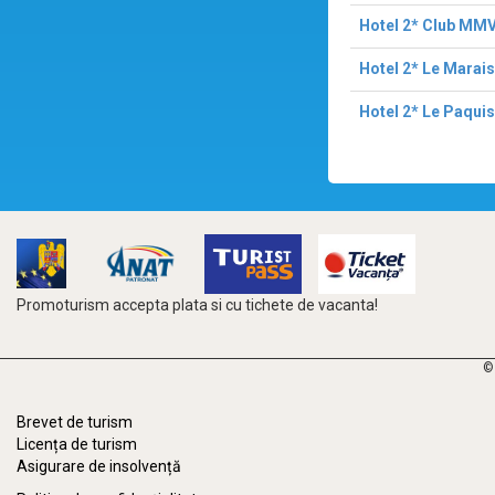
Hotel 2* Club MMV
Hotel 2* Le Marais
Hotel 2* Le Paquis
Promoturism accepta plata si cu tichete de vacanta!
©
Brevet de turism
Licența de turism
Asigurare de insolvență