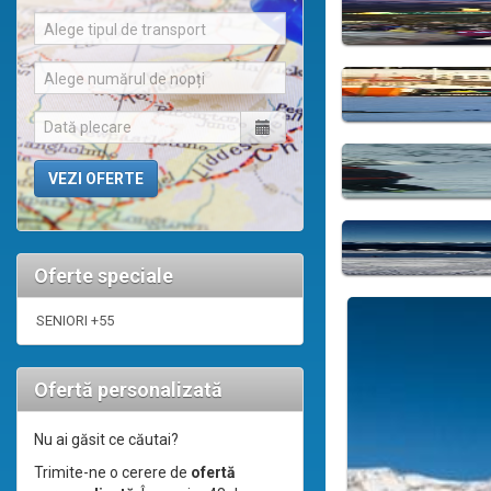
Alege tipul de transport
Alege numărul de nopți
Oferte speciale
SENIORI +55
Ofertă personalizată
Nu ai găsit ce căutai?
Trimite-ne o cerere de
ofertă