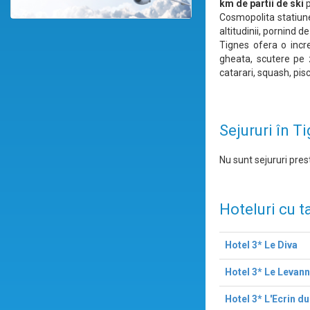
km de partii de ski
p
Cosmopolita statiune
altitudinii, pornind 
Tignes ofera o incred
gheata, scutere pe z
catarari, squash, pis
Sejururi în T
Nu sunt sejururi prest
Hoteluri cu t
Hotel 3* Le Diva
Hotel 3* Le Levan
Hotel 3* L'Ecrin du