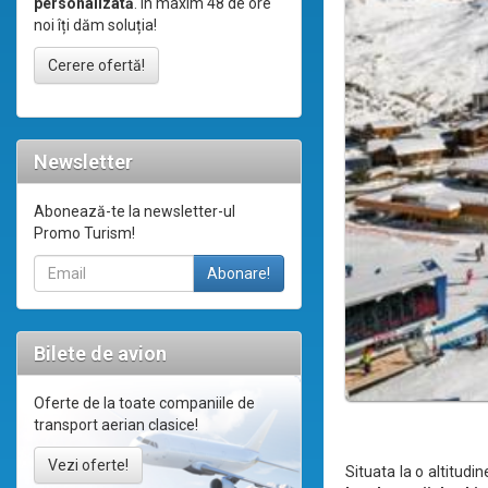
personalizată
. În maxim 48 de ore
noi îți dăm soluția!
Cerere ofertă!
Newsletter
Abonează-te la newsletter-ul
Promo Turism!
Bilete de avion
Oferte de la toate companiile de
transport aerian clasice!
Vezi oferte!
Situata la o altitud