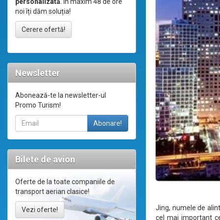
personalizată
. În maxim 48 de ore
noi îți dăm soluția!
Cerere ofertă!
Newsletter
Abonează-te la newsletter-ul
Promo Turism!
Bilete de avion
Oferte de la toate companiile de
transport aerian clasice!
Jing, numele de alint
Vezi oferte!
cel mai important cen