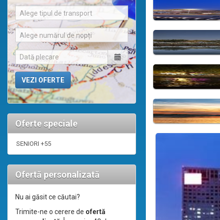
Alege tipul de transport
Alege numărul de nopți
Oferte speciale
SENIORI +55
Ofertă personalizată
Nu ai găsit ce căutai?
Trimite-ne o cerere de
ofertă