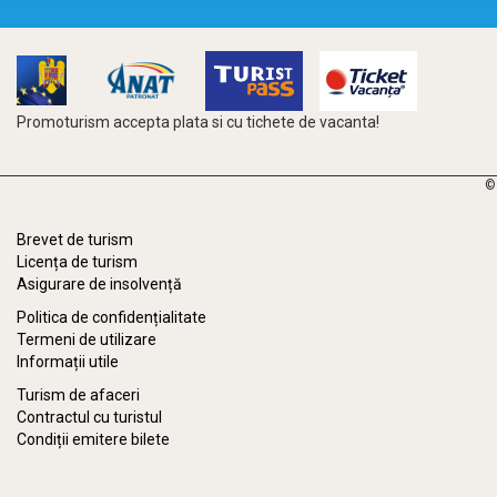
Promoturism accepta plata si cu tichete de vacanta!
©
Brevet de turism
Licența de turism
Asigurare de insolvență
Politica de confidențialitate
Termeni de utilizare
Informații utile
Turism de afaceri
Contractul cu turistul
Condiții emitere bilete