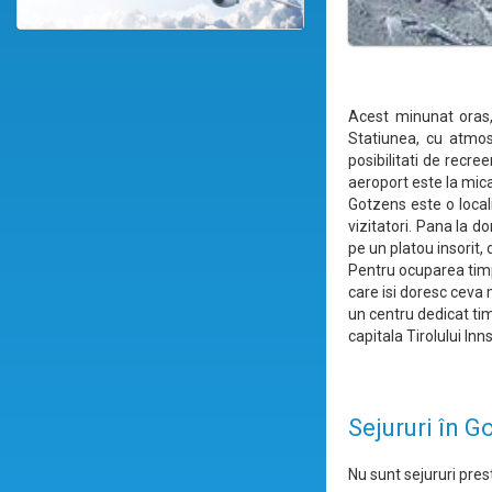
Acest minunat oras, 
Statiunea, cu atmos
posibilitati de recr
aeroport este la mica
Gotzens este o local
vizitatori. Pana la 
pe un platou insorit,
Pentru ocuparea timpu
care isi doresc ceva 
un centru dedicat tim
capitala Tirolului In
Sejururi în G
Nu sunt sejururi prest