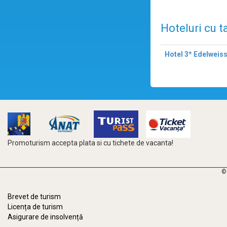
Hoteluri cu t
Hotel 3* Edelweis
Promoturism accepta plata si cu tichete de vacanta!
©
Brevet de turism
Licența de turism
Asigurare de insolvență