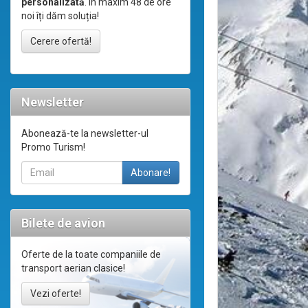
personalizată
. În maxim 48 de ore
noi îți dăm soluția!
Cerere ofertă!
Newsletter
Abonează-te la newsletter-ul
Promo Turism!
Bilete de avion
Oferte de la toate companiile de
transport aerian clasice!
Vezi oferte!