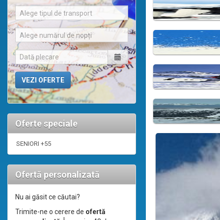
Alege tipul de transport
Alege numărul de nopți
Oferte speciale
SENIORI +55
Ofertă personalizată
Nu ai găsit ce căutai?
Trimite-ne o cerere de
ofertă