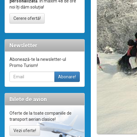
personalizată
. În maxim 48 de ore
noi îți dăm soluția!
Cerere ofertă!
Newsletter
Abonează-te la newsletter-ul
Promo Turism!
Bilete de avion
Oferte de la toate companiile de
transport aerian clasice!
Vezi oferte!