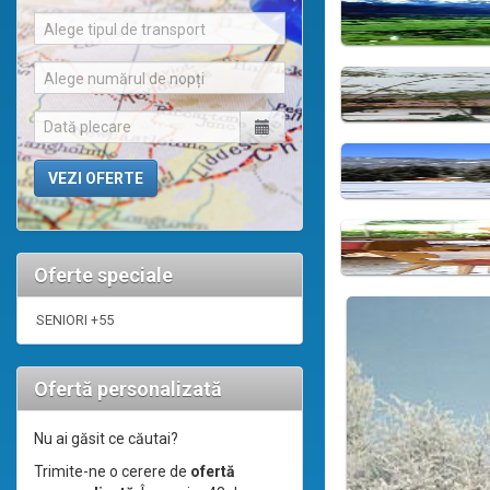
Alege tipul de transport
Alege numărul de nopți
Oferte speciale
SENIORI +55
Ofertă personalizată
Nu ai găsit ce căutai?
Trimite-ne o cerere de
ofertă