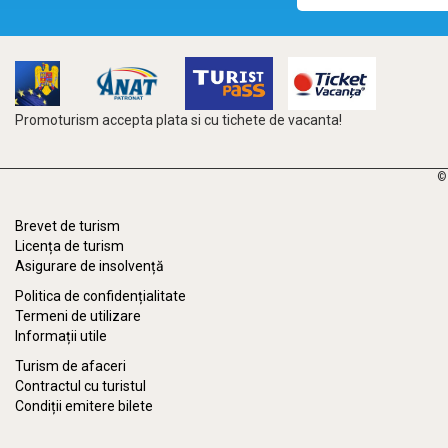
Promoturism accepta plata si cu tichete de vacanta!
©
Brevet de turism
Licența de turism
Asigurare de insolvență
Politica de confidențialitate
Termeni de utilizare
Informații utile
Turism de afaceri
Contractul cu turistul
Condiții emitere bilete