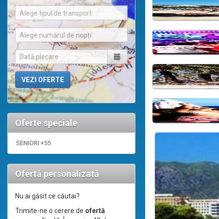
Alege tipul de transport
Alege numărul de nopți
Oferte speciale
SENIORI +55
Ofertă personalizată
Nu ai găsit ce căutai?
Trimite-ne o cerere de
ofertă