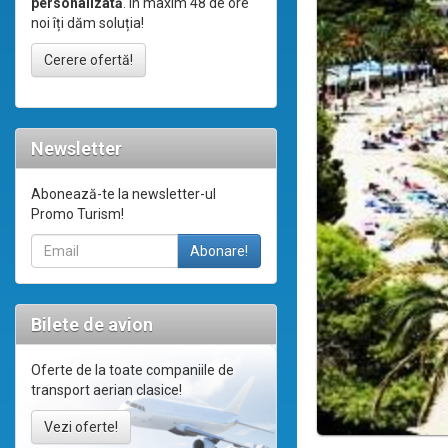
personalizată
. În maxim 48 de ore
noi îți dăm soluția!
Cerere ofertă!
Newsletter
Abonează-te la newsletter-ul
Promo Turism!
Bilete de avion
Oferte de la toate companiile de
transport aerian clasice!
Vezi oferte!