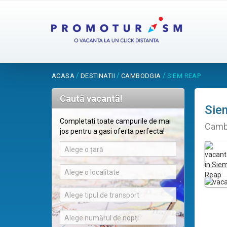
/
/
/
ACASA
DESTINATII
CAMBODGIA
SIEM REAP
Caută vacantă!
Sie
Completati toate campurile de mai
Camb
jos pentru a gasi oferta perfecta!
Alege o țară
Alege o localitate
Alege tipul de transport
Alege numărul de nopți