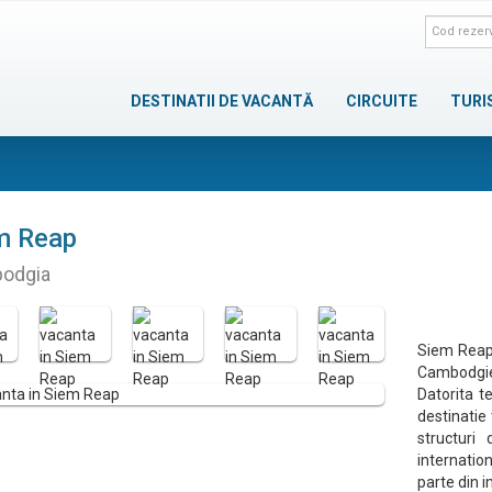
DESTINATII DE VACANTĂ
CIRCUITE
TURI
m Reap
odgia
Siem Reap 
Cambodgiei
Datorita t
destinatie
structuri 
internatio
parte din i