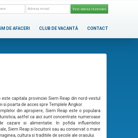
Vezi starea rezervării
SM DE AFACERI
CLUB DE VACANTĂ
CONTACT
este capitala provinciei Siem Reap din nord-vestul
 si poarta de acces spre Templele Angkor.
emplelor din apropiere, Siem Reap este o populara
 turistica, astfel ca aici sunt concentrate numeroase
de cazare si alimentatie. In pofida influentelor
nale, Siem Reap si locuitorii sau au conservat o mare
maginea, cultura si traditiile de secole ale orasului.