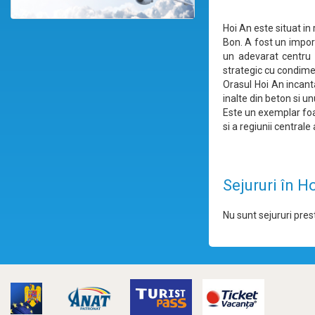
Hoi An este situat in
Bon. A fost un import
un adevarat centru 
strategic cu condime
Orasul Hoi An incant
inalte din beton si un
Este un exemplar foar
si a regiunii central
Sejururi în H
Nu sunt sejururi prest