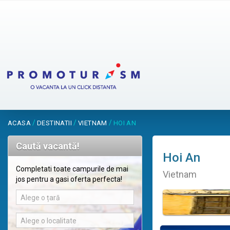
/
/
/
ACASA
DESTINATII
VIETNAM
HOI AN
Caută vacantă!
Hoi An
Completati toate campurile de mai
Vietnam
jos pentru a gasi oferta perfecta!
Alege o țară
Alege o localitate