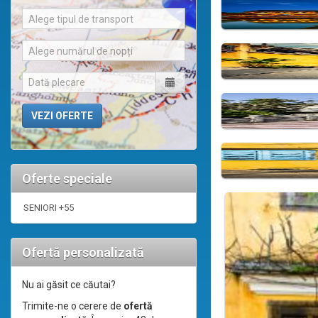
Alege tipul de transport
Alege numărul de nopți
Oferte speciale
SENIORI +55
Ofertă personalizată
Nu ai găsit ce căutai?
Trimite-ne o cerere de
ofertă