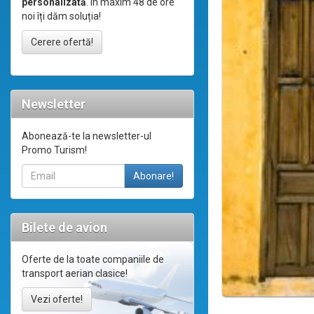
personalizată
. În maxim 48 de ore
noi îți dăm soluția!
Cerere ofertă!
Newsletter
Abonează-te la newsletter-ul
Promo Turism!
Bilete de avion
Oferte de la toate companiile de
transport aerian clasice!
Vezi oferte!