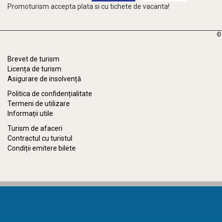
Promoturism accepta plata si cu tichete de vacanta!
©
Brevet de turism
Licența de turism
Asigurare de insolvență
Politica de confidențialitate
Termeni de utilizare
Informații utile
Turism de afaceri
Contractul cu turistul
Condiții emitere bilete