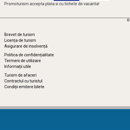
Promoturism accepta plata si cu tichete de vacanta!
©
Brevet de turism
Licența de turism
Asigurare de insolvență
Politica de confidențialitate
Termeni de utilizare
Informații utile
Turism de afaceri
Contractul cu turistul
Condiții emitere bilete