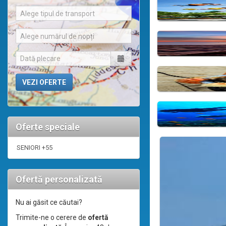
Alege tipul de transport
Alege numărul de nopți
Oferte speciale
SENIORI +55
Ofertă personalizată
Nu ai găsit ce căutai?
Trimite-ne o cerere de
ofertă