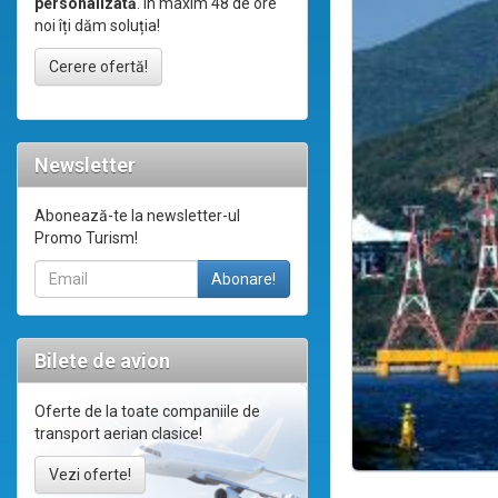
personalizată
. În maxim 48 de ore
noi îți dăm soluția!
Cerere ofertă!
Newsletter
Abonează-te la newsletter-ul
Promo Turism!
Bilete de avion
Oferte de la toate companiile de
transport aerian clasice!
Vezi oferte!