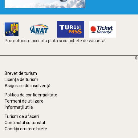
Promoturism accepta plata si cu tichete de vacanta!
©
Brevet de turism
Licența de turism
Asigurare de insolvență
Politica de confidențialitate
Termeni de utilizare
Informații utile
Turism de afaceri
Contractul cu turistul
Condiții emitere bilete