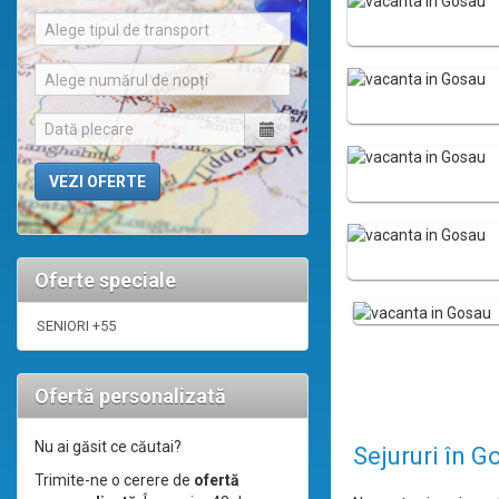
Alege tipul de transport
Alege numărul de nopți
Oferte speciale
SENIORI +55
Ofertă personalizată
Nu ai găsit ce căutai?
Sejururi în G
Trimite-ne o cerere de
ofertă