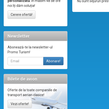
personalizată
. În maxim 48 de ore
Nu sunt sejururi prest
noi îți dăm soluția!
Cerere ofertă!
Newsletter
Abonează-te la newsletter-ul
Promo Turism!
Bilete de avion
Oferte de la toate companiile de
transport aerian clasice!
Vezi oferte!