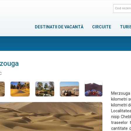
DESTINATII DE VACANTĂ
CIRCUITE
TURI
zouga
c
Merzouga 
kilometri s
kilometri d
Localitate
nisip Cheb
traseelor
cantitate 