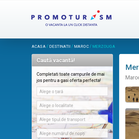
/
/
/
ACASA
DESTINATII
MAROC
MERZOUGA
Caută vacantă!
Mer
Completati toate campurile de mai
Maro
jos pentru a gasi oferta perfecta!
Alege o țară
Alege o localitate
Alege tipul de transport
Alege numărul de nopți