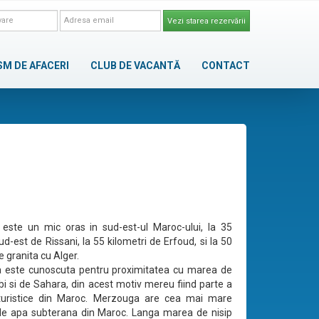
Vezi starea rezervării
SM DE AFACERI
CLUB DE VACANTĂ
CONTACT
este un mic oras in sud-est-ul Maroc-ului, la 35
ud-est de Rissani, la 55 kilometri de Erfoud, si la 50
e granita cu Alger.
a este cunoscuta pentru proximitatea cu marea de
bi si de Sahara, din acest motiv mereu fiind parte a
 turistice din Maroc. Merzouga are cea mai mare
de apa subterana din Maroc. Langa marea de nisip