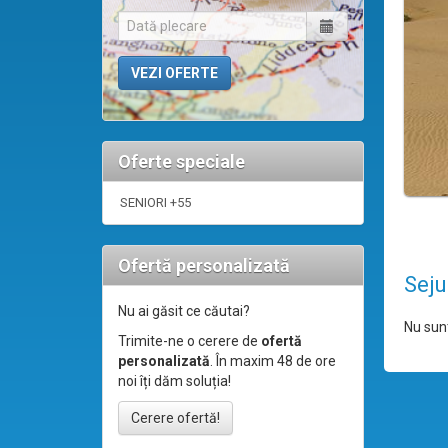
Oferte speciale
SENIORI +55
Ofertă personalizată
Seju
Nu ai găsit ce căutai?
Nu sunt
Trimite-ne o cerere de
ofertă
personalizată
. În maxim 48 de ore
noi îți dăm soluția!
Cerere ofertă!