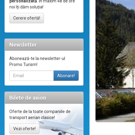
personalizată
. În maxim 48 de ore
noi îți dăm soluția!
Cerere ofertă!
Newsletter
Abonează-te la newsletter-ul
Promo Turism!
Bilete de avion
Oferte de la toate companiile de
transport aerian clasice!
Vezi oferte!