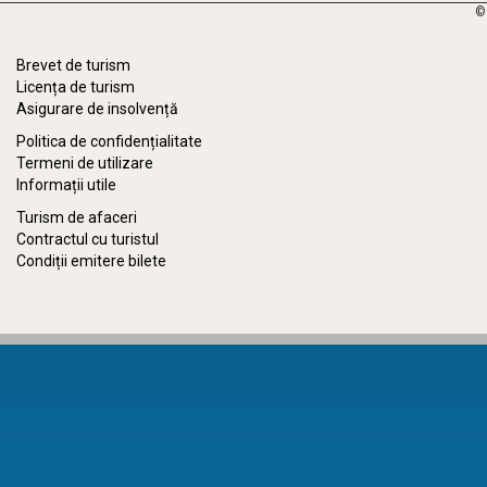
©
Brevet de turism
Licența de turism
Asigurare de insolvență
Politica de confidențialitate
Termeni de utilizare
Informații utile
Turism de afaceri
Contractul cu turistul
Condiții emitere bilete