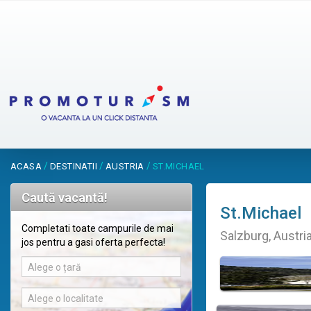
/
/
/
ACASA
DESTINATII
AUSTRIA
ST.MICHAEL
Caută vacantă!
St.Michael
Completati toate campurile de mai
Salzburg, Austri
jos pentru a gasi oferta perfecta!
Alege o țară
Alege o localitate