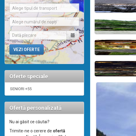
Alege tipul de transport
Alege numărul de nopți
Oferte speciale
SENIORI +55
Ofertă personalizată
Nu ai găsit ce căutai?
Trimite-ne o cerere de
ofertă