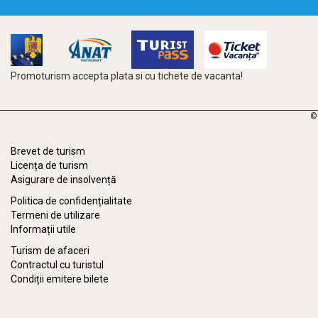
Promoturism accepta plata si cu tichete de vacanta!
©
Brevet de turism
Licența de turism
Asigurare de insolvență
Politica de confidențialitate
Termeni de utilizare
Informații utile
Turism de afaceri
Contractul cu turistul
Condiții emitere bilete