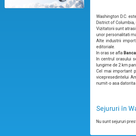
Washington D.C. este 
District of Columbia,
Vizitatorii sunt atra
unor personalitati m
Alte industrii impor
editoriale.
In oras se afla
Banca
In centrul orasului 
lungime de 2 km pan
Cel mai important p
vicepresedintelui Am
numit-o asa datorita 
Sejururi în 
Nu sunt sejururi prest