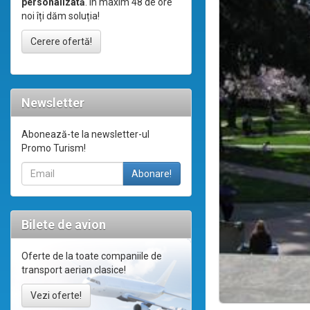
personalizată
. În maxim 48 de ore
noi îți dăm soluția!
Cerere ofertă!
Newsletter
Abonează-te la newsletter-ul
Promo Turism!
Bilete de avion
Oferte de la toate companiile de
transport aerian clasice!
Vezi oferte!