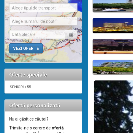
Alege tipul de transport
Alege numărul de nopți
Oferte speciale
SENIORI +55
Ofertă personalizată
Nu ai găsit ce căutai?
Trimite-ne o cerere de
ofertă