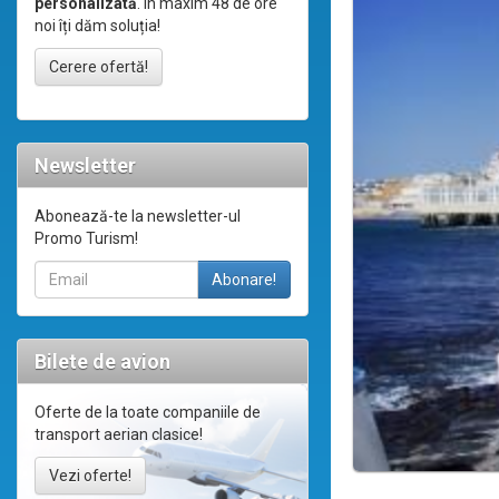
personalizată
. În maxim 48 de ore
noi îți dăm soluția!
Cerere ofertă!
Newsletter
Abonează-te la newsletter-ul
Promo Turism!
Bilete de avion
Oferte de la toate companiile de
transport aerian clasice!
Vezi oferte!