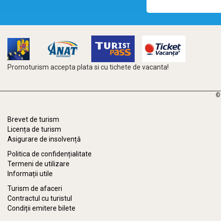
Promoturism accepta plata si cu tichete de vacanta!
©
Brevet de turism
Licența de turism
Asigurare de insolvență
Politica de confidențialitate
Termeni de utilizare
Informații utile
Turism de afaceri
Contractul cu turistul
Condiții emitere bilete