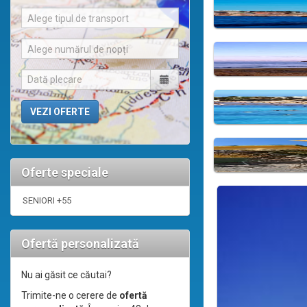
Alege tipul de transport
Alege numărul de nopți
Oferte speciale
SENIORI +55
Ofertă personalizată
Nu ai găsit ce căutai?
Trimite-ne o cerere de
ofertă