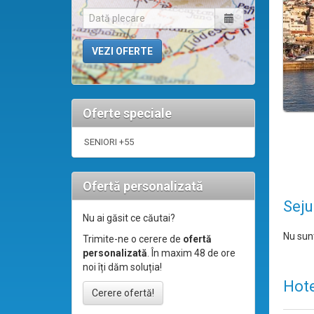
Oferte speciale
SENIORI +55
Ofertă personalizată
Seju
Nu ai găsit ce căutai?
Nu sunt
Trimite-ne o cerere de
ofertă
personalizată
. În maxim 48 de ore
noi îți dăm soluția!
Hote
Cerere ofertă!