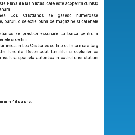
este
Playa de las Vistas
, care este acoperita cu nisip
ahara.
iunea
Los Cristianos
se gasesc numeroase
e, baruri, o selectie buna de magazine si cafenele
stianos se practica excursiile cu barca pentru a
nele si delfinii.
duminica, in Los Cristianos se tine cel mai mare targ
din Tenerife. Recomadat familiilor si cuplurilor ce
mosfera spaniola autentica in cadrul unei statiuni
.
imum 48 de ore.