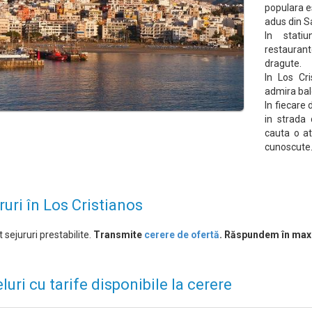
populara 
adus din S
In stat
restaurant
dragute.
In Los Cri
admira bale
In fiecare 
in strada 
cauta o at
cunoscute
ruri în Los Cristianos
 sejururi prestabilite.
Transmite
cerere de ofertă
. Răspundem în max
luri cu tarife disponibile la cerere