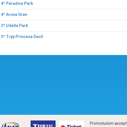
 4* Paradise Park
 4* Arona Gran
 3* Udalla Park
 3* Tryp Princesa Dacil
Promoturism accepta