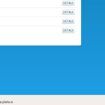
DETALII
DETALII
DETALII
DETALII
 plata si