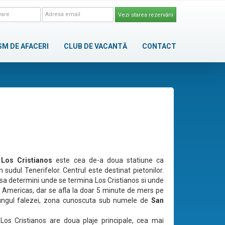
Vezi starea rezervării
SM DE AFACERI
CLUB DE VACANTĂ
CONTACT
 Los Cristianos
este cea de-a doua statiune ca
 sudul Tenerifelor. Centrul este destinat pietonilor.
l sa determini unde se termina Los Cristianos si unde
 Americas, dar se afla la doar 5 minute de mers pe
lungul falezei, zona cunoscuta sub numele de
San
Los Cristianos are doua plaje principale, cea mai