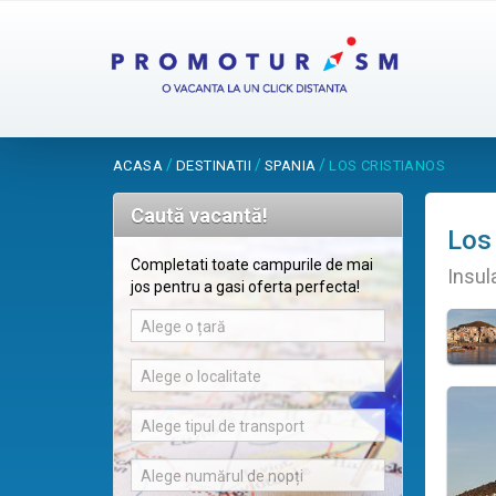
/
/
/
ACASA
DESTINATII
SPANIA
LOS CRISTIANOS
Caută vacantă!
Los
Completati toate campurile de mai
Insul
jos pentru a gasi oferta perfecta!
Alege o țară
Alege o localitate
Alege tipul de transport
Alege numărul de nopți