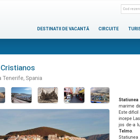
DESTINATII DE VACANTĂ
CIRCUITE
TURI
 Cristianos
a Tenerife, Spania
Statiunea
marime din
Este difici
incepe Las
jos de-a 
Telmo
.
Statiunea 