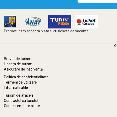
Promoturism accepta plata si cu tichete de vacanta!
©
Brevet de turism
Licența de turism
Asigurare de insolvență
Politica de confidențialitate
Termeni de utilizare
Informații utile
Turism de afaceri
Contractul cu turistul
Condiții emitere bilete