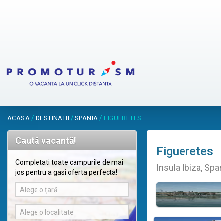
/
/
/
ACASA
DESTINATII
SPANIA
FIGUERETES
Caută vacantă!
Figueretes
Completati toate campurile de mai
Insula Ibiza, Spa
jos pentru a gasi oferta perfecta!
Alege o țară
Alege o localitate