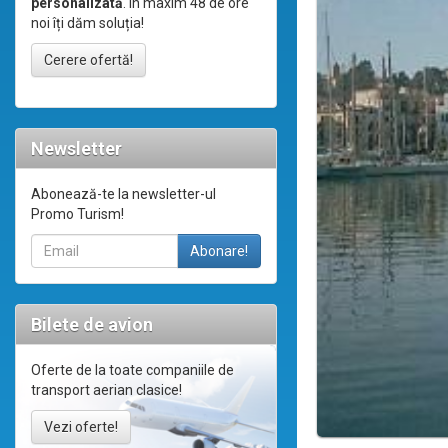
personalizată
. În maxim 48 de ore
noi îți dăm soluția!
Cerere ofertă!
Newsletter
Abonează-te la newsletter-ul
Promo Turism!
Bilete de avion
Oferte de la toate companiile de
transport aerian clasice!
Vezi oferte!