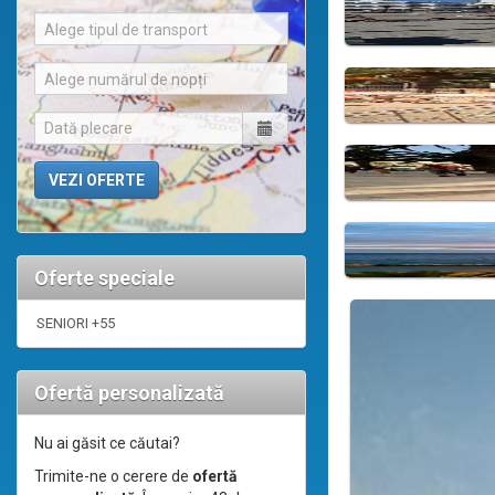
Alege tipul de transport
Alege numărul de nopți
Oferte speciale
SENIORI +55
Ofertă personalizată
Nu ai găsit ce căutai?
Trimite-ne o cerere de
ofertă