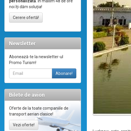
personalizată
. În maxim 48 de ore
noi îți dăm soluția!
Cerere ofertă!
Newsletter
Abonează-te la newsletter-ul
Promo Turism!
Bilete de avion
Oferte de la toate companiile de
transport aerian clasice!
Vezi oferte!