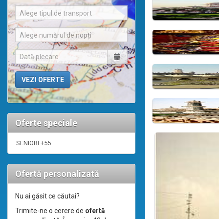
Alege tipul de transport
Alege numărul de nopți
Oferte speciale
SENIORI +55
Ofertă personalizată
Nu ai găsit ce căutai?
Trimite-ne o cerere de
ofertă