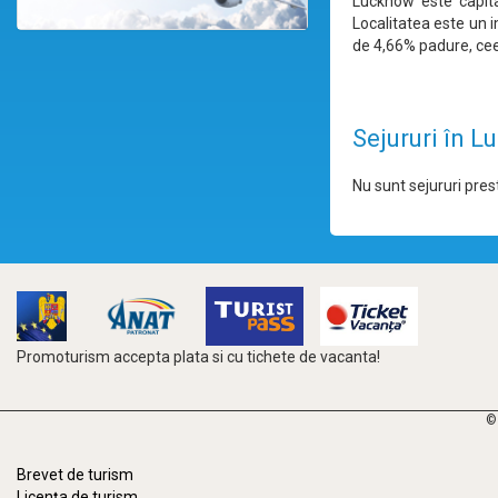
Lucknow este capital
Localitatea este un i
de 4,66% padure, ceea
Sejururi în 
Nu sunt sejururi prest
Promoturism accepta plata si cu tichete de vacanta!
©
Brevet de turism
Licența de turism