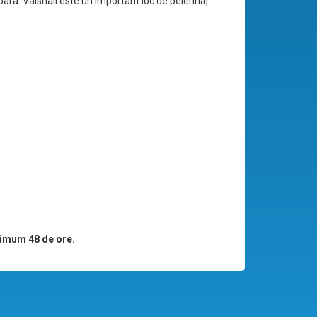
ara. Vaishali este un important loc de pelerinaj.
imum 48 de ore.