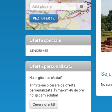
Oferte speciale
SENIORI +55
Ofertă personalizată
Seju
Nu ai găsit ce căutai?
Nu sunt
Trimite-ne o cerere de
ofertă
personalizată
. În maxim 48 de ore
noi îți dăm soluția!
Cerere ofertă!