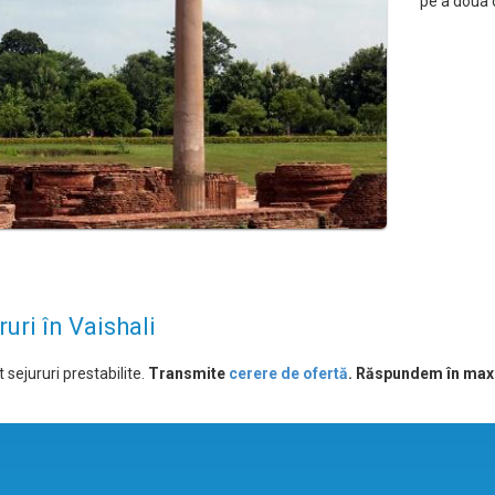
pe a doua o
ruri în Vaishali
 sejururi prestabilite.
Transmite
cerere de ofertă
. Răspundem în max