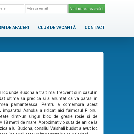
Vezi starea rezervării
SM DE AFACERI
CLUB DE VACANTĂ
CONTACT
n loc unde Buddha a trait mai frecvent si in cazul in
dat ultima sa predica si a anuntat ca va parasi in
umea pamanteasca. Pentru a comemora acest
 imparatul Ashoka a ridicat aici faimosul Pilonul
ptate dintr-un singur bloc de gresie rosie si de
v 18 metri de mare. Aproximativ o suta de ani de la
ica a lui Buddha, consiliul Vaishali budist a avut loc