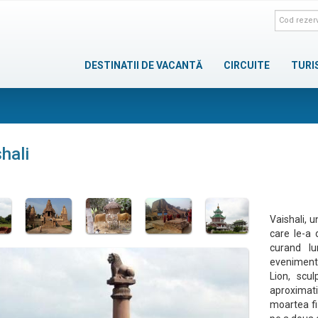
DESTINATII DE VACANTĂ
CIRCUITE
TURI
hali
Vaishali, u
care le-a 
curand l
eveniment,
Lion, scul
aproximati
moartea fiz