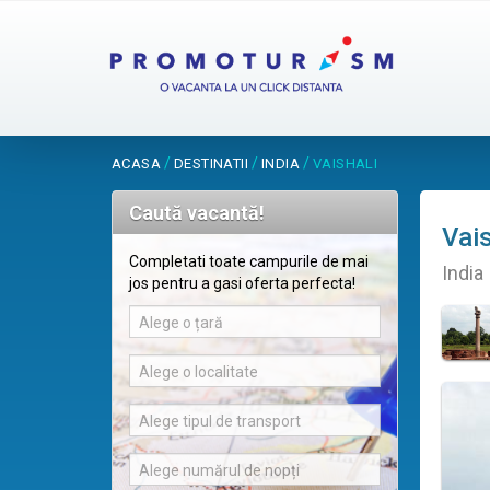
/
/
/
ACASA
DESTINATII
INDIA
VAISHALI
Caută vacantă!
Vais
Completati toate campurile de mai
India
jos pentru a gasi oferta perfecta!
Alege o țară
Alege o localitate
Alege tipul de transport
Alege numărul de nopți