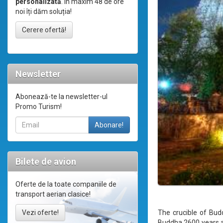
personalizată
. În maxim 48 de ore
noi îți dăm soluția!
Cerere ofertă!
Newsletter
Abonează-te la newsletter-ul
Promo Turism!
Bilete de avion
Oferte de la toate companiile de
transport aerian clasice!
The crucible of Bu
Vezi oferte!
Buddha 2600 years ag