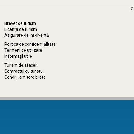
©
Brevet de turism
Licența de turism
Asigurare de insolvență
Politica de confidențialitate
Termeni de utilizare
Informații utile
Turism de afaceri
Contractul cu turistul
Condiții emitere bilete