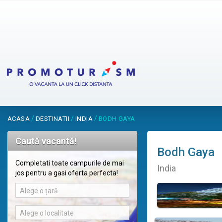
/
/
/
ACASA
DESTINATII
INDIA
BODH GAYA
Caută vacantă!
Bodh Gaya
Completati toate campurile de mai
India
jos pentru a gasi oferta perfecta!
Alege o țară
Alege o localitate