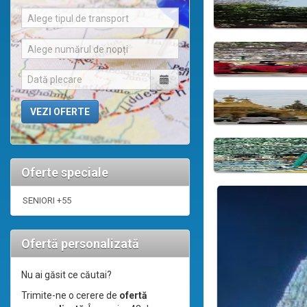
Alege tipul de transport
Alege numărul de nopți
Oferte speciale
SENIORI +55
Ofertă personalizată
Nu ai găsit ce căutai?
Trimite-ne o cerere de
ofertă