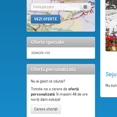
Oferte speciale
SENIORI +55
Ofertă personalizată
Seju
Nu ai găsit ce căutai?
Nu sunt
Trimite-ne o cerere de
ofertă
personalizată
. În maxim 48 de ore
noi îți dăm soluția!
Cerere ofertă!