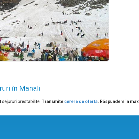
ruri în Manali
 sejururi prestabilite.
Transmite
cerere de ofertă
. Răspundem în max