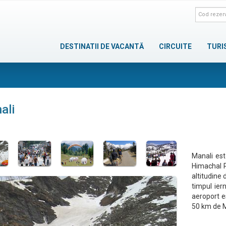
DESTINATII DE VACANTĂ
CIRCUITE
TURI
ali
Manali est
Himachal P
altitudine
timpul iern
aeroport e
50 km de Ma