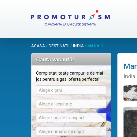
/
/
/
ACASA
DESTINATII
INDIA
MANALI
Caută vacantă!
Man
Completati toate campurile de mai
India
jos pentru a gasi oferta perfecta!
Alege o țară
Alege o localitate
Alege tipul de transport
Alege numărul de nopți