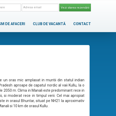
Vezi starea rezervării
SM DE AFACERI
CLUB DE VACANTĂ
CONTACT
e un oras mic amplasat in muntii din statul indian
radesh aproape de capatul nordic al vaii Kullu, la o
 de 2050 m. Clima in Manali este predominant rece in
ii, si moderat rece in timpul verii. Cel mai apropiat
ste in orasul Bhuntar, situat pe NH21 la aproximativ
nali si 10 km de orasul Kullu .