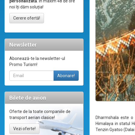
personalizată
. În maxim 48 de ore
noi îți dăm soluția!
Cerere ofertă!
Newsletter
Abonează-te la newsletter-ul
Promo Turism!
Bilete de avion
Oferte de la toate companiile de
Dharmshala este o l
transport aerian clasice!
Himalaya in statul H
Vezi oferte!
Tenzin Gyatso (Dalai