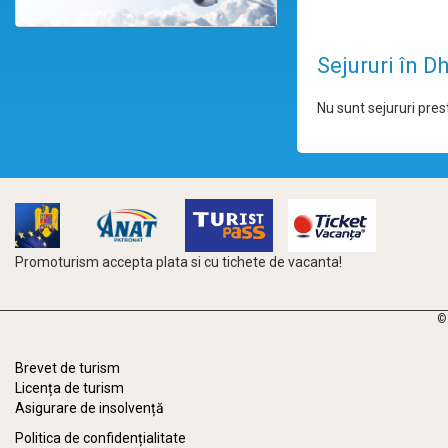
Sejururi în 
Nu sunt sejururi prest
Promoturism accepta plata si cu tichete de vacanta!
©
Brevet de turism
Licența de turism
Asigurare de insolvență
Politica de confidențialitate