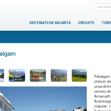
DESTINATII DE VACANTĂ
CIRCUITE
TURI
algam
Pahalgam e
statiuni d
unua dintr
servesc dr
Amarnath 
Anantnaga 
malurile 