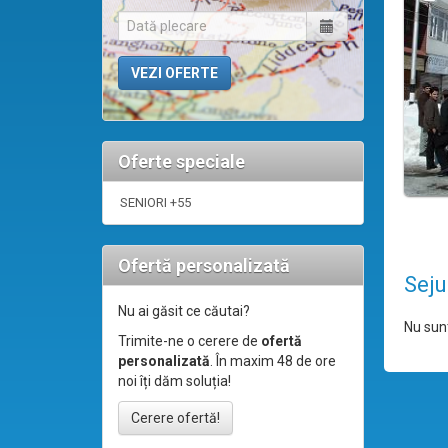
Oferte speciale
SENIORI +55
Ofertă personalizată
Seju
Nu ai găsit ce căutai?
Nu sunt
Trimite-ne o cerere de
ofertă
personalizată
. În maxim 48 de ore
noi îți dăm soluția!
Cerere ofertă!