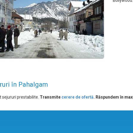
Bollywood.
ruri în Pahalgam
 sejururi prestabilite.
Transmite
cerere de ofertă
. Răspundem în max