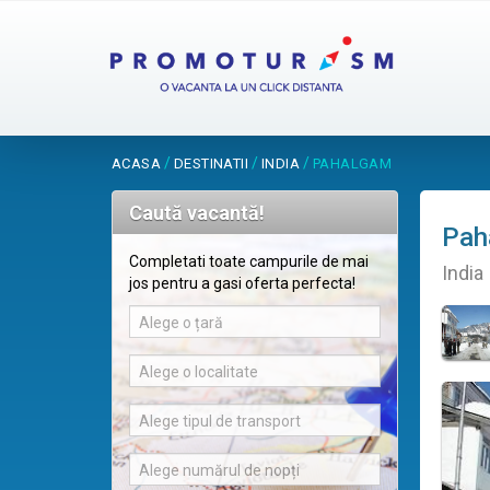
/
/
/
ACASA
DESTINATII
INDIA
PAHALGAM
Caută vacantă!
Pah
Completati toate campurile de mai
India
jos pentru a gasi oferta perfecta!
Alege o țară
Alege o localitate
Alege tipul de transport
Alege numărul de nopți