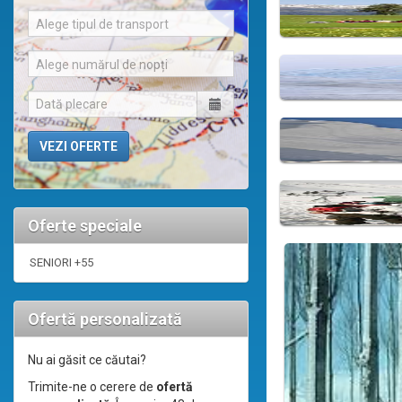
Alege tipul de transport
Alege numărul de nopți
Oferte speciale
SENIORI +55
Ofertă personalizată
Nu ai găsit ce căutai?
Trimite-ne o cerere de
ofertă