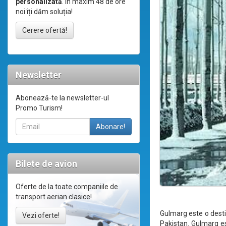
personalizată
. În maxim 48 de ore
noi îți dăm soluția!
Cerere ofertă!
Newsletter
Abonează-te la newsletter-ul
Promo Turism!
Bilete de avion
Oferte de la toate companiile de
transport aerian clasice!
Gulmarg este o destin
Vezi oferte!
Pakistan. Gulmarg est