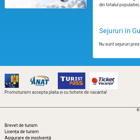
din totalul populatie
Sejururi în G
Nu sunt sejururi prest
Promoturism accepta plata si cu tichete de vacanta!
©
Brevet de turism
Licența de turism
Asigurare de insolvență