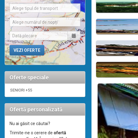
Alege tipul de transport
Alege numărul de nopți
Oferte speciale
SENIORI +55
Ofertă personalizată
Nu ai găsit ce căutai?
Trimite-ne o cerere de
ofertă