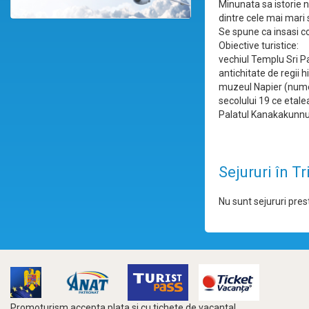
Minunata sa istorie n
dintre cele mai mari 
Se spune ca insasi co
Obiective turistice:
vechiul Templu Sri P
antichitate de regii h
muzeul Napier (numele
secolului 19 ce etale
Palatul Kanakakunnu, 
Sejururi în T
Nu sunt sejururi prest
Promoturism accepta plata si cu tichete de vacanta!