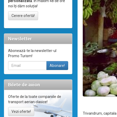
personalizată
. În maxim 48 de ore
noi îți dăm soluția!
Cerere ofertă!
Newsletter
Abonează-te la newsletter-ul
Promo Turism!
Bilete de avion
Oferte de la toate companiile de
transport aerian clasice!
Vezi oferte!
Trivandrum, capitala