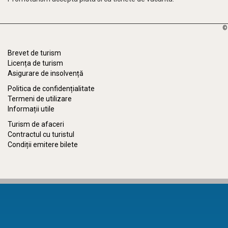
©
Brevet de turism
Licența de turism
Asigurare de insolvență
Politica de confidențialitate
Termeni de utilizare
Informații utile
Turism de afaceri
Contractul cu turistul
Condiții emitere bilete