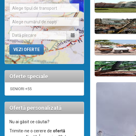
Alege tipul de transport
Alege numărul de nopți
Oferte speciale
SENIORI +55
Ofertă personalizată
Nu ai găsit ce căutai?
Trimite-ne o cerere de
ofertă