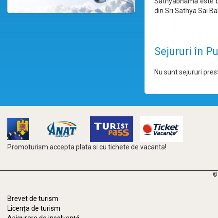
Sathyabhama este bi
din Sri Sathya Sai Ba
Sejururi în P
Nu sunt sejururi prest
Promoturism accepta plata si cu tichete de vacanta!
©
Brevet de turism
Licența de turism
Asigurare de insolvență