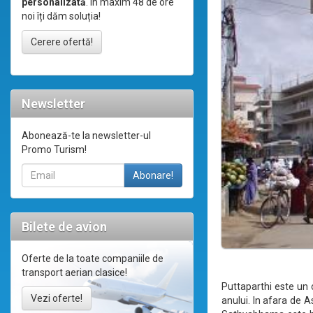
personalizată
. În maxim 48 de ore
noi îți dăm soluția!
Cerere ofertă!
Newsletter
Abonează-te la newsletter-ul
Promo Turism!
Bilete de avion
Oferte de la toate companiile de
transport aerian clasice!
Puttaparthi este un 
Vezi oferte!
anului. In afara de 