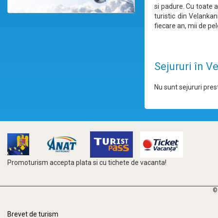
si padure. Cu toate 
turistic din Velanka
fiecare an, mii de pe
Sejururi în V
Nu sunt sejururi prest
Promoturism accepta plata si cu tichete de vacanta!
©
Brevet de turism