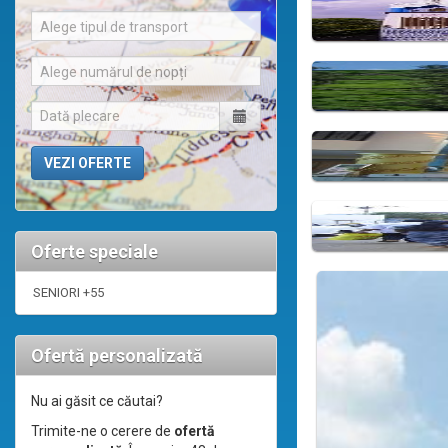
Alege tipul de transport
Alege numărul de nopți
Oferte speciale
SENIORI +55
Ofertă personalizată
Nu ai găsit ce căutai?
Trimite-ne o cerere de
ofertă