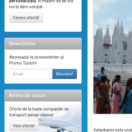
personalizată
. În maxim 48 de ore
noi îți dăm soluția!
Cerere ofertă!
Newsletter
Abonează-te la newsletter-ul
Promo Turism!
Bilete de avion
Oferte de la toate companiile de
transport aerian clasice!
Vezi oferte!
Velankanni este unul 