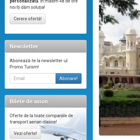
personalizată
. În maxim 48 de ore
noi îți dăm soluția!
Cerere ofertă!
Newsletter
Abonează-te la newsletter-ul
Promo Turism!
Bilete de avion
Oferte de la toate companiile de
transport aerian clasice!
Vezi oferte!