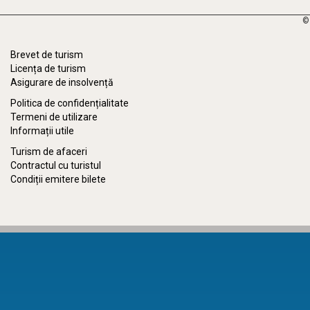
©
Brevet de turism
Licența de turism
Asigurare de insolvență
Politica de confidențialitate
Termeni de utilizare
Informații utile
Turism de afaceri
Contractul cu turistul
Condiții emitere bilete