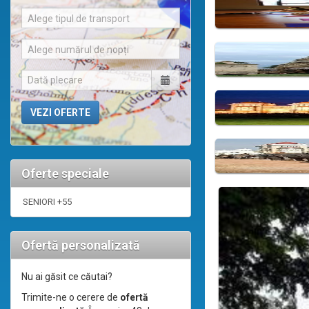
Alege tipul de transport
Alege numărul de nopți
Oferte speciale
SENIORI +55
Ofertă personalizată
Nu ai găsit ce căutai?
Trimite-ne o cerere de
ofertă