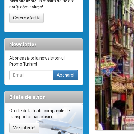
personalizată
. În maxim 48 de ore
noi îți dăm soluția!
Cerere ofertă!
Newsletter
Abonează-te la newsletter-ul
Promo Turism!
Bilete de avion
Oferte de la toate companiile de
transport aerian clasice!
Vezi oferte!