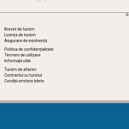
©
Brevet de turism
Licența de turism
Asigurare de insolvență
Politica de confidențialitate
Termeni de utilizare
Informații utile
Turism de afaceri
Contractul cu turistul
Condiții emitere bilete