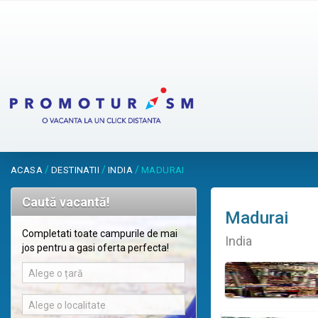
/
/
/
ACASA
DESTINATII
INDIA
MADURAI
Caută vacantă!
Madurai
Completati toate campurile de mai
India
jos pentru a gasi oferta perfecta!
Alege o țară
Alege o localitate