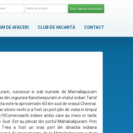
Vezi starea rezervării
SM DE AFACERI
CLUB DE VACANTĂ
CONTACT
uram, cunoscut si sub numele de Mamallapuram
as din regiunea Kancheepuram in statul indian Tamil
ta este la aproximativ 60 km sud de orasul Chennai.
s istoric vechi si a fost un port plin de viata in timpul
1.Comerciantii indieni antici care au mers in tarile
e Sud -Est au plecat din portul Mahabalipuram. Prin
l 7-lea a fost un oras port din dinastia indiana