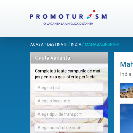
/
/
/
ACASA
DESTINATII
INDIA
MAHABALIPURAM
Caută vacantă!
Mah
Completati toate campurile de mai
India
jos pentru a gasi oferta perfecta!
Alege o țară
Alege o localitate
Alege tipul de transport
Alege numărul de nopți