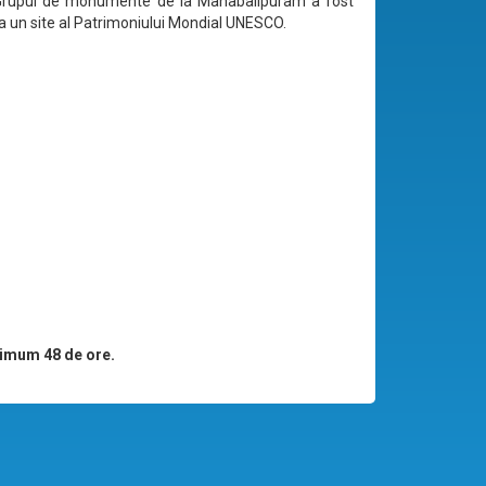
 Grupul de monumente de la Mahabalipuram a fost
ca un site al Patrimoniului Mondial UNESCO.
imum 48 de ore.