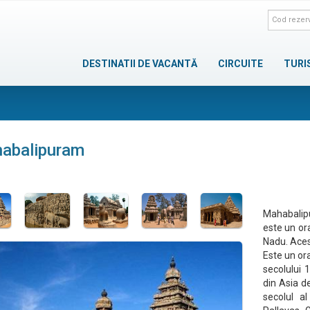
DESTINATII DE VACANTĂ
CIRCUITE
TURI
abalipuram
Mahabalip
este un or
Nadu. Aces
Este un ora
secolului 
din Asia d
secolul a