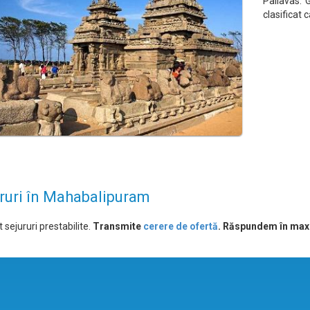
Pallavas.
clasificat 
ruri în Mahabalipuram
 sejururi prestabilite.
Transmite
cerere de ofertă
. Răspundem în max