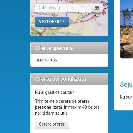
Oferte speciale
SENIORI +55
Ofertă personalizată
Seju
Nu ai găsit ce căutai?
Nu sunt
Trimite-ne o cerere de
ofertă
personalizată
. În maxim 48 de ore
noi îți dăm soluția!
Cerere ofertă!