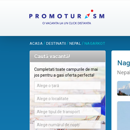
/
/
/
ACASA
DESTINATII
NEPAL
NAGARKOT
Caută vacantă!
Nag
Completati toate campurile de mai
Nepa
jos pentru a gasi oferta perfecta!
Alege o țară
Alege o localitate
Alege tipul de transport
Alege numărul de nopți