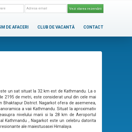
Vezi starea rezervării
SM DE AFACERI
CLUB DE VACANTĂ
CONTACT
ste un sat situat la 32 km est de Kathmandu. La o
 de 2195 de metri, este considerat unul din cele mai
din Bhaktapur District. Nagarkot ofera de asemenea,
anoramica a vaii Kathmandu. Situat la aproximativ
asupra nivelului marii si la 28 km de Aeroportul
nal Kathmandu , Nagarkot este un celebru datorita
presionante ale maiestuoasei Himalaya.