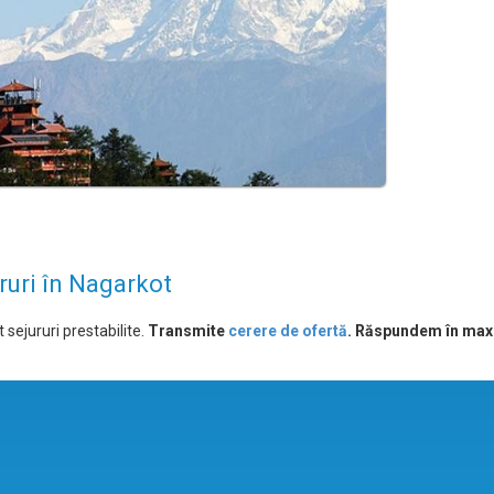
ruri în Nagarkot
 sejururi prestabilite.
Transmite
cerere de ofertă
. Răspundem în max