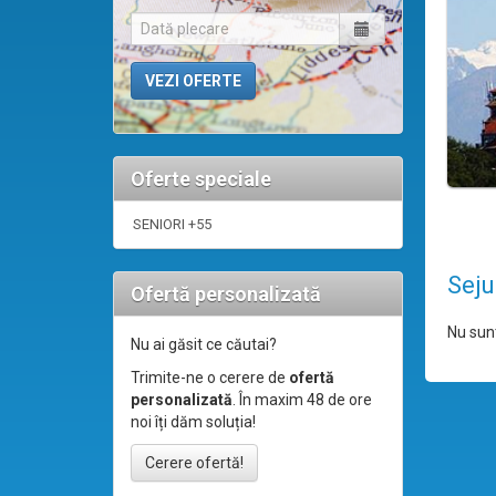
Oferte speciale
SENIORI +55
Seju
Ofertă personalizată
Nu sunt
Nu ai găsit ce căutai?
Trimite-ne o cerere de
ofertă
personalizată
. În maxim 48 de ore
noi îți dăm soluția!
Cerere ofertă!