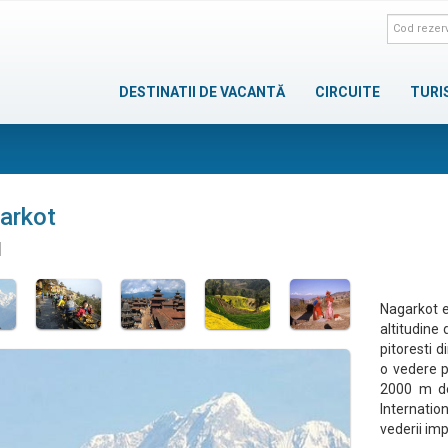
DESTINATII DE VACANTĂ
CIRCUITE
TURI
arkot
l
Nagarkot e
altitudine
pitoresti 
o vedere p
2000 m de
Internatio
vederii im