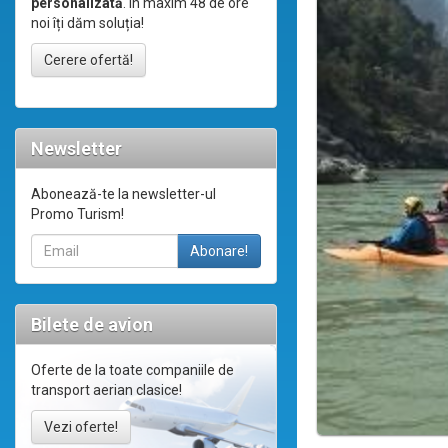
personalizată
. În maxim 48 de ore
noi îți dăm soluția!
Cerere ofertă!
Newsletter
Abonează-te la newsletter-ul
Promo Turism!
Bilete de avion
Oferte de la toate companiile de
transport aerian clasice!
Vezi oferte!