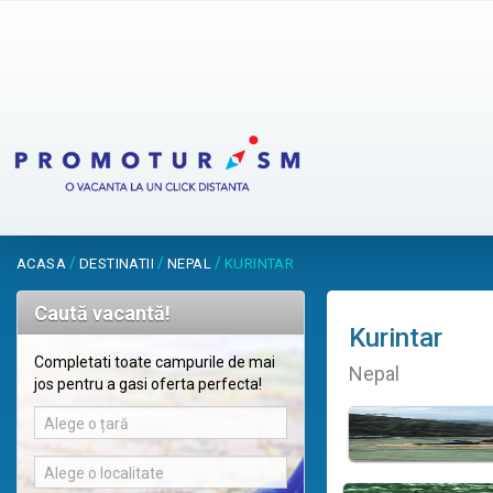
/
/
/
ACASA
DESTINATII
NEPAL
KURINTAR
Caută vacantă!
Kurintar
Completati toate campurile de mai
Nepal
jos pentru a gasi oferta perfecta!
Alege o țară
Alege o localitate