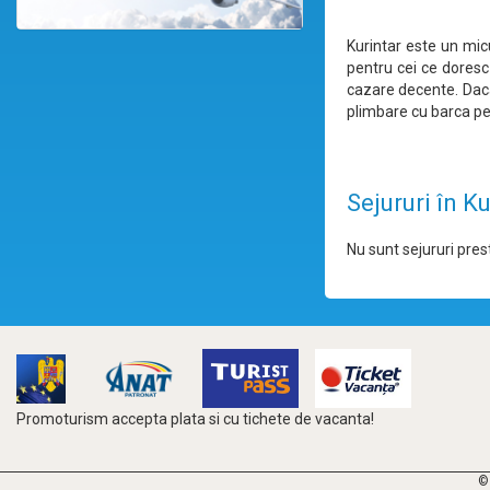
Kurintar este un micu
pentru cei ce doresc
cazare decente. Daca
plimbare cu barca pe 
Sejururi în Ku
Nu sunt sejururi prest
Promoturism accepta plata si cu tichete de vacanta!
©