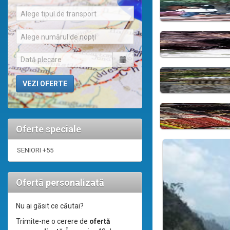
Alege tipul de transport
Alege numărul de nopți
Oferte speciale
SENIORI +55
Ofertă personalizată
Nu ai găsit ce căutai?
Trimite-ne o cerere de
ofertă