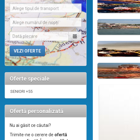
Alege tipul de transport
Alege numărul de nopți
Oferte speciale
SENIORI +55
Ofertă personalizată
Nu ai găsit ce căutai?
Trimite-ne o cerere de
ofertă