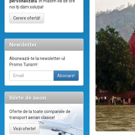
personalizată
. În maxim 48 de ore
noi îți dăm soluția!
Cerere ofertă!
Newsletter
Abonează-te la newsletter-ul
Promo Turism!
Bilete de avion
Oferte de la toate companiile de
transport aerian clasice!
Vezi oferte!