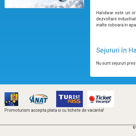
Haridwar este un ora
dezvoltare industria
inalte coboara in apa
Sejururi în H
Nu sunt sejururi prest
Promoturism accepta plata si cu tichete de vacanta!
©