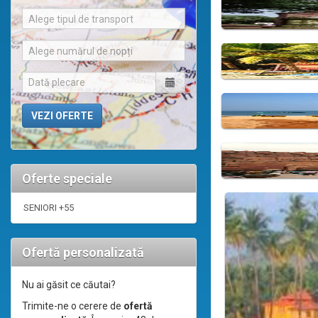
Alege tipul de transport
Alege numărul de nopți
Oferte speciale
SENIORI +55
Ofertă personalizată
Nu ai găsit ce căutai?
Trimite-ne o cerere de
ofertă