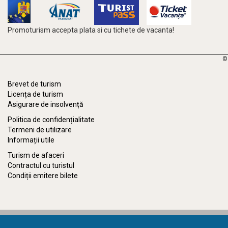
Promoturism accepta plata si cu tichete de vacanta!
©
Brevet de turism
Licența de turism
Asigurare de insolvență
Politica de confidențialitate
Termeni de utilizare
Informații utile
Turism de afaceri
Contractul cu turistul
Condiții emitere bilete