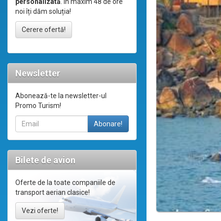
personalizată
. În maxim 48 de ore
noi îți dăm soluția!
Cerere ofertă!
Newsletter
Abonează-te la newsletter-ul
Promo Turism!
Bilete de avion
Oferte de la toate companiile de
transport aerian clasice!
Vezi oferte!