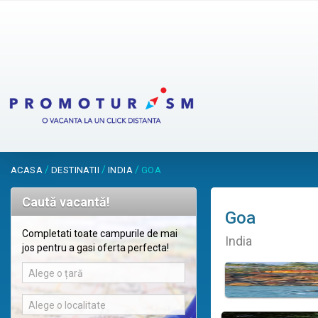
/
/
/
ACASA
DESTINATII
INDIA
GOA
Caută vacantă!
Goa
Completati toate campurile de mai
India
jos pentru a gasi oferta perfecta!
Alege o țară
Alege o localitate