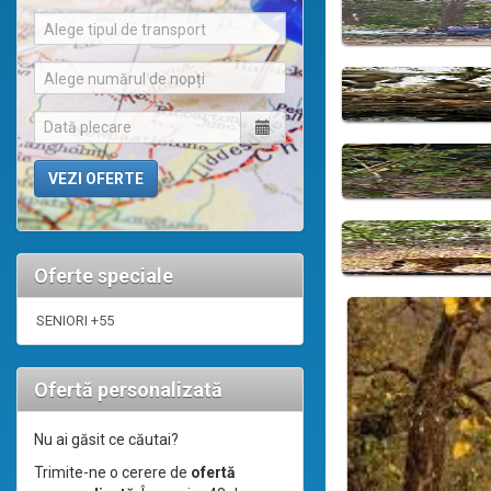
Alege tipul de transport
Alege numărul de nopți
Oferte speciale
SENIORI +55
Ofertă personalizată
Nu ai găsit ce căutai?
Trimite-ne o cerere de
ofertă