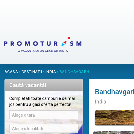
/
/
/
ACASA
DESTINATII
INDIA
BANDHAVGARH
Caută vacantă!
Bandhavgar
Completati toate campurile de mai
India
jos pentru a gasi oferta perfecta!
Alege o țară
Alege o localitate