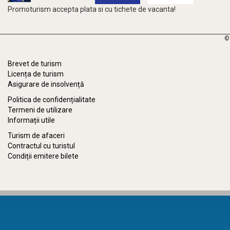
Promoturism accepta plata si cu tichete de vacanta!
©
Brevet de turism
Licența de turism
Asigurare de insolvență
Politica de confidențialitate
Termeni de utilizare
Informații utile
Turism de afaceri
Contractul cu turistul
Condiții emitere bilete