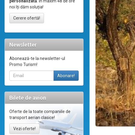
personalizată
. În maxim 48 de ore
noi îți dăm soluția!
Cerere ofertă!
Newsletter
Abonează-te la newsletter-ul
Promo Turism!
Bilete de avion
Oferte de la toate companiile de
transport aerian clasice!
Vezi oferte!