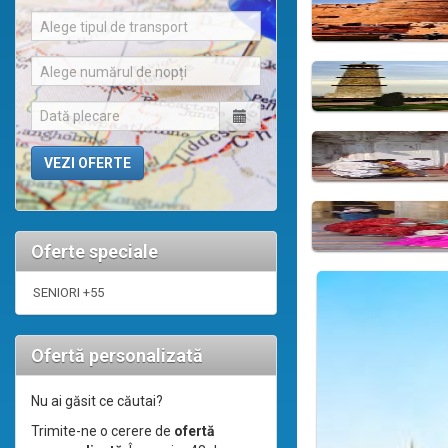
Alege tipul de transport
Alege numărul de nopți
Oferte speciale
SENIORI +55
Ofertă personalizată
Nu ai găsit ce căutai?
Trimite-ne o cerere de
ofertă