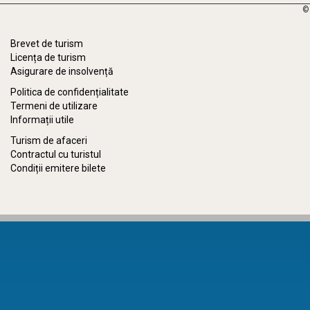
©
Brevet de turism
Licența de turism
Asigurare de insolvență
Politica de confidențialitate
Termeni de utilizare
Informații utile
Turism de afaceri
Contractul cu turistul
Condiții emitere bilete