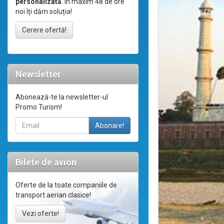
personalizată
. În maxim 48 de ore
noi îți dăm soluția!
Cerere ofertă!
Newsletter
Abonează-te la newsletter-ul
Promo Turism!
Bilete de avion
Oferte de la toate companiile de
transport aerian clasice!
Vezi oferte!