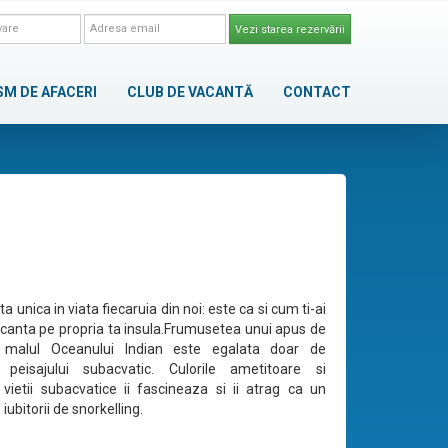
Vezi starea rezervării
SM DE AFACERI
CLUB DE VACANTĂ
CONTACT
a unica in viata fiecaruia din noi: este ca si cum ti-ai
canta pe propria ta insula.Frumusetea unui apus de
 malul Oceanului Indian este egalata doar de
a peisajului subacvatic. Culorile ametitoare si
 vietii subacvatice ii fascineaza si ii atrag ca un
ubitorii de snorkelling.