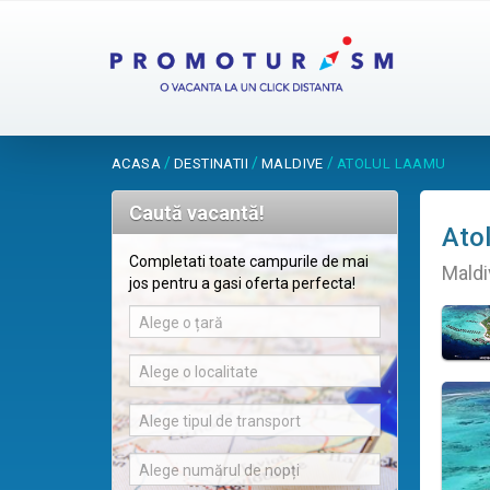
/
/
/
ACASA
DESTINATII
MALDIVE
ATOLUL LAAMU
Caută vacantă!
Ato
Completati toate campurile de mai
Maldi
jos pentru a gasi oferta perfecta!
Alege o țară
Alege o localitate
Alege tipul de transport
Alege numărul de nopți