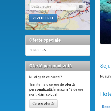
Oferte speciale
SENIORI +55
Seju
Ofertă personalizată
Nu sunt
Nu ai găsit ce căutai?
Trimite-ne o cerere de
ofertă
personalizată
. În maxim 48 de ore
Hote
noi îți dăm soluția!
Cerere ofertă!
Resor