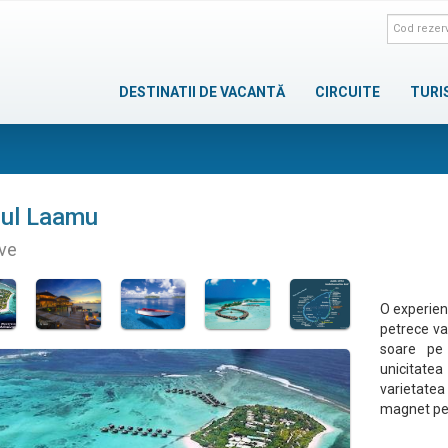
DESTINATII DE VACANTĂ
CIRCUITE
TURI
lul Laamu
ve
O experient
petrece va
soare pe
unicitate
varietatea
magnet pe i