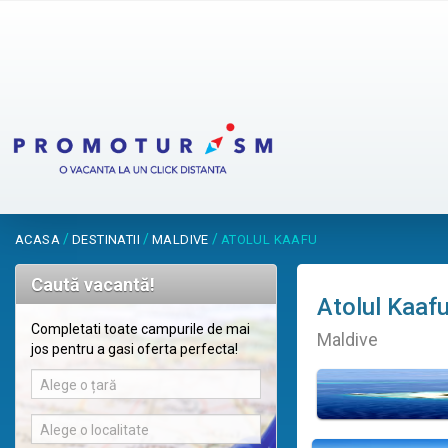
/
/
/
ACASA
DESTINATII
MALDIVE
ATOLUL KAAFU
Caută vacantă!
Atolul Kaaf
Completati toate campurile de mai
Maldive
jos pentru a gasi oferta perfecta!
Alege o țară
Alege o localitate