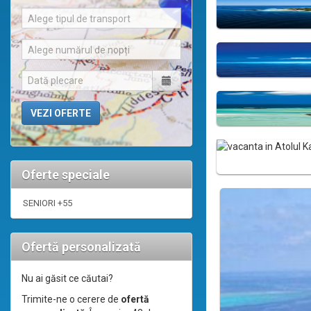
Alege tipul de transport
Alege numărul de nopți
Oferte speciale
SENIORI +55
Ofertă personalizată
Nu ai găsit ce căutai?
Trimite-ne o cerere de
ofertă