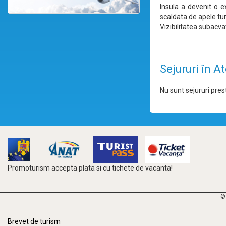
Insula a devenit o e
scaldata de apele turc
Vizibilitatea subacva
Sejururi în A
Nu sunt sejururi prest
Promoturism accepta plata si cu tichete de vacanta!
©
Brevet de turism