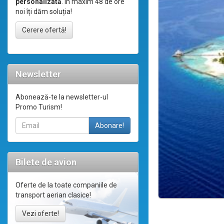
personalizată
. În maxim 48 de ore
noi îți dăm soluția!
Cerere ofertă!
Newsletter
Abonează-te la newsletter-ul
Promo Turism!
Bilete de avion
Oferte de la toate companiile de
transport aerian clasice!
Vezi oferte!