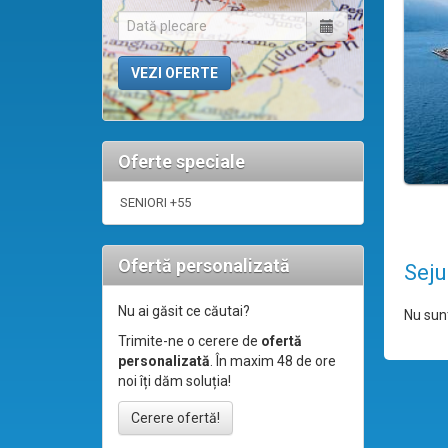
Oferte speciale
SENIORI +55
Ofertă personalizată
Seju
Nu ai găsit ce căutai?
Nu sunt
Trimite-ne o cerere de
ofertă
personalizată
. În maxim 48 de ore
noi îți dăm soluția!
Cerere ofertă!