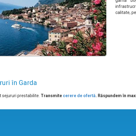
gama boga
infrastruc
calitate, p
ruri în Garda
 sejururi prestabilite.
Transmite
cerere de ofertă
. Răspundem în max