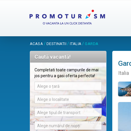
/
/
/
ACASA
DESTINATII
ITALIA
GARDA
Caută vacantă!
Gar
Completati toate campurile de mai
Italia
jos pentru a gasi oferta perfecta!
Alege o țară
Alege o localitate
Alege tipul de transport
Alege numărul de nopți