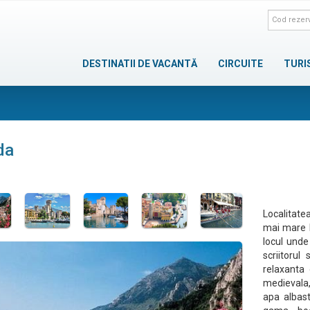
DESTINATII DE VACANTĂ
CIRCUITE
TURI
da
Localitatea
mai mare l
locul unde
scriitoru
relaxanta 
medievala,
apa albast