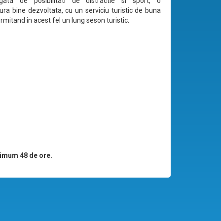
ta de posibilitati de distractie si sport, o
rura bine dezvoltata, cu un serviciu turistic de buna
ermitand in acest fel un lung seson turistic.
imum 48 de ore.