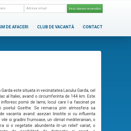
Vezi starea rezervării
SM DE AFACERI
CLUB DE VACANTĂ
CONTACT
 Garda este situata in vecinatatea Lacului Garda, cel
ac al Italiei, avand o circumferinta de 144 km. Este
 infloresc pomii de lamii, locul care l-a fascinat pe
l si poetul Goethe. Se remarca prin atmosfera sa
de vacanta avand: asezari linistite si cu influenta
 vile si gradini frumoase, un climat mediteranian, o
ra si o vegetatie abundenta itr-un relief variat, o