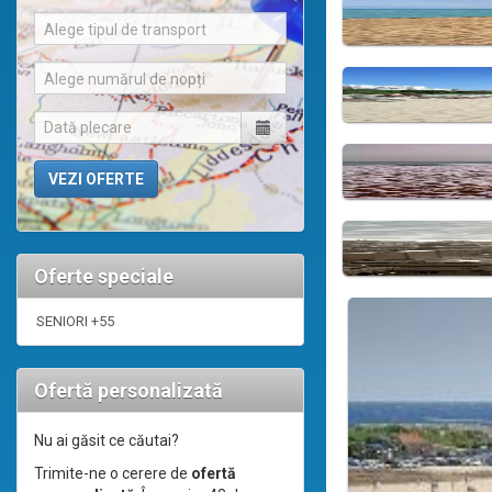
Alege tipul de transport
Alege numărul de nopți
Oferte speciale
SENIORI +55
Ofertă personalizată
Nu ai găsit ce căutai?
Trimite-ne o cerere de
ofertă