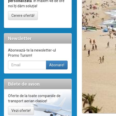
personalizată
. În maxim 48 de ore
noi îți dăm soluția!
Cerere ofertă!
Newsletter
Abonează-te la newsletter-ul
Promo Turism!
Bilete de avion
Oferte de la toate companiile de
transport aerian clasice!
Vezi oferte!