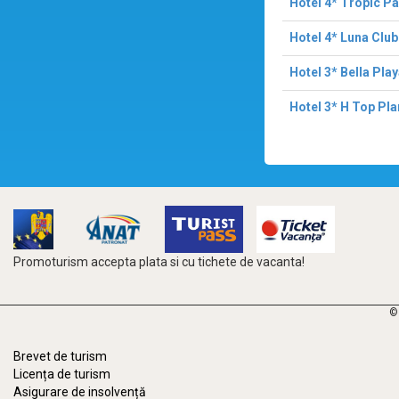
Hotel 4* Tropic P
Hotel 4* Luna Club
Hotel 3* Bella Pla
Hotel 3* H Top Pl
Promoturism accepta plata si cu tichete de vacanta!
©
Brevet de turism
Licența de turism
Asigurare de insolvență