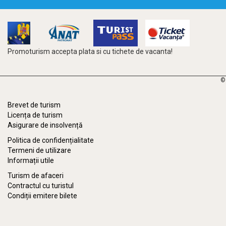
Promoturism accepta plata si cu tichete de vacanta!
©
Brevet de turism
Licența de turism
Asigurare de insolvență
Politica de confidențialitate
Termeni de utilizare
Informații utile
Turism de afaceri
Contractul cu turistul
Condiții emitere bilete