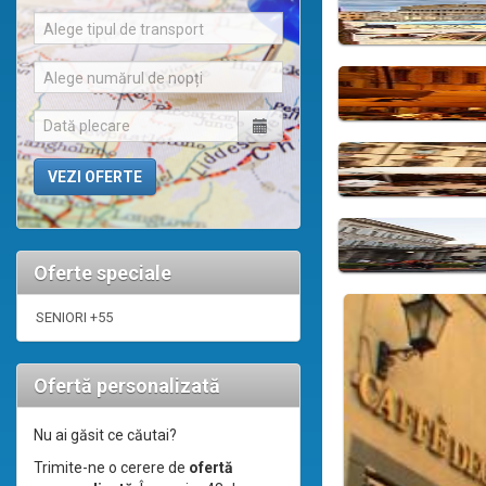
Alege tipul de transport
Alege numărul de nopți
Oferte speciale
SENIORI +55
Ofertă personalizată
Nu ai găsit ce căutai?
Trimite-ne o cerere de
ofertă