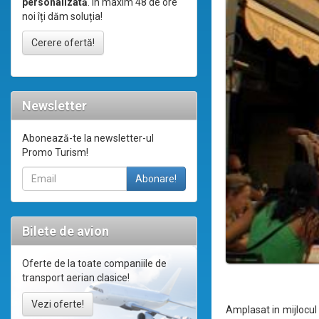
personalizată
. În maxim 48 de ore
noi îți dăm soluția!
Cerere ofertă!
Newsletter
Abonează-te la newsletter-ul
Promo Turism!
Bilete de avion
Oferte de la toate companiile de
transport aerian clasice!
Vezi oferte!
Amplasat in mijlocul 