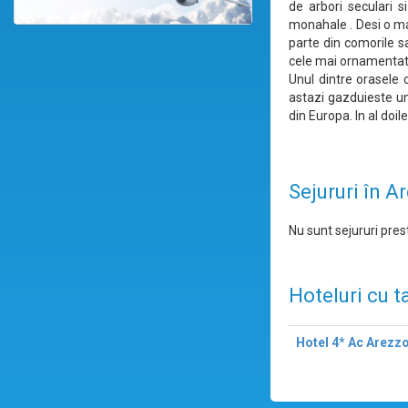
de arbori seculari s
monahale . Desi o mar
parte din comorile s
cele mai ornamentat
Unul dintre orasele c
astazi gazduieste una
din Europa. In al doil
Sejururi în A
Nu sunt sejururi prest
Hoteluri cu t
Hotel 4* Ac Arezz