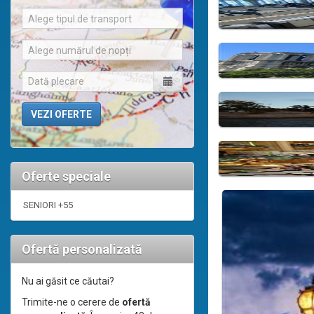
Alege tipul de transport
Alege numărul de nopți
Oferte speciale
SENIORI +55
Ofertă personalizată
Nu ai găsit ce căutai?
Trimite-ne o cerere de
ofertă