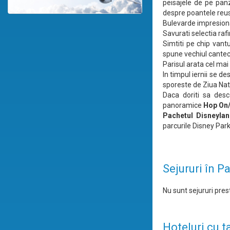
peisajele de pe pan
despre poantele reusi
Bulevarde impresiona
Savurati selectia rafi
Simtiti pe chip vantu
spune vechiul cantec
Parisul arata cel ma
In timpul iernii se d
sporeste de Ziua Natio
Daca doriti sa desc
panoramice
Hop On
Pachetul Disneyla
parcurile Disney Park
Sejururi în Pa
Nu sunt sejururi prest
Hoteluri cu t