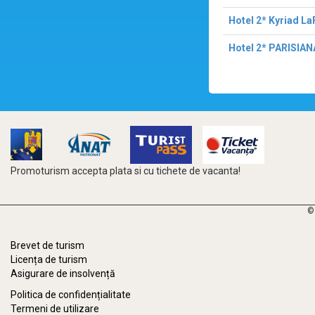
Hotel 2* Kyriad La
Hotel 2* PARISIAN
Promoturism accepta plata si cu tichete de vacanta!
©
Brevet de turism
Licența de turism
Asigurare de insolvență
Politica de confidențialitate
Termeni de utilizare