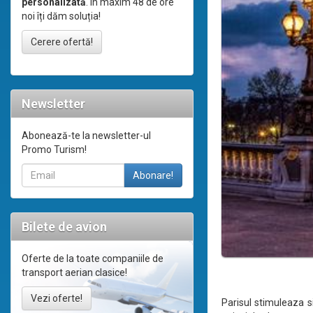
personalizată
. În maxim 48 de ore
noi îți dăm soluția!
Cerere ofertă!
Newsletter
Abonează-te la newsletter-ul
Promo Turism!
Bilete de avion
Oferte de la toate companiile de
transport aerian clasice!
Vezi oferte!
Parisul stimuleaza si