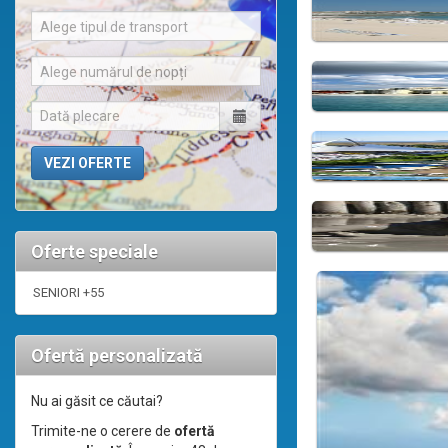
Alege tipul de transport
Alege numărul de nopți
Oferte speciale
SENIORI +55
Ofertă personalizată
Nu ai găsit ce căutai?
Trimite-ne o cerere de
ofertă