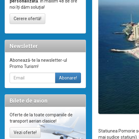
personalizată
. În maxim 48 de ore
noi îți dăm soluția!
Cerere ofertă!
Newsletter
Abonează-te la newsletter-ul
Promo Turism!
Bilete de avion
Oferte de la toate companiile de
transport aerian clasice!
Statiunea Pomorie se 
Vezi oferte!
mai sudice statiuni)