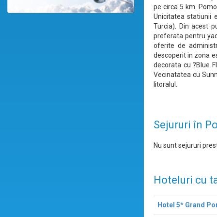
pe circa 5 km. Pomori
Unicitatea statiunii
Turcia). Din acest 
preferata pentru yach
oferite de administ
descoperit in zona es
decorata cu ?Blue Fl
Vecinatatea cu Sunny
litoralul.
Sejururi în P
Nu sunt sejururi prest
Hoteluri cu t
Hotel 5* Grand P