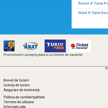
Resort 4* Festa P
Hotel 4* Saint Geo
Promoturism accepta plata si cu tichete de vacanta!
©
Brevet de turism
Licența de turism
Asigurare de insolvență
Politica de confidențialitate
Termeni de utilizare
Informații utile