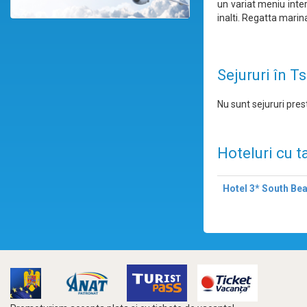
un variat meniu inter
inalti. Regatta marin
Sejururi în T
Nu sunt sejururi prest
Hoteluri cu t
Hotel 3* South Be