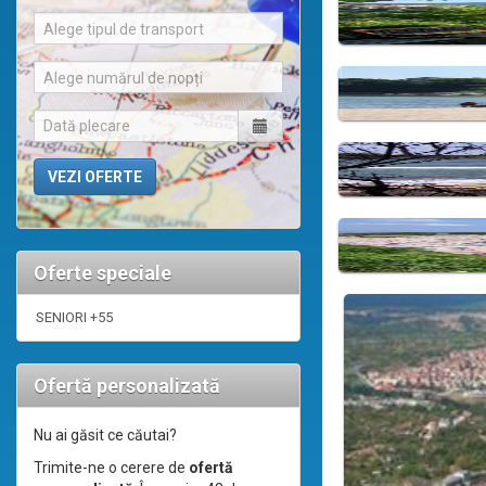
Alege tipul de transport
Alege numărul de nopți
Oferte speciale
SENIORI +55
Ofertă personalizată
Nu ai găsit ce căutai?
Trimite-ne o cerere de
ofertă