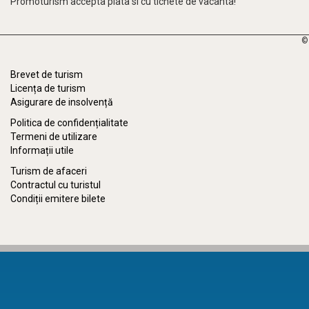
Promoturism accepta plata si cu tichete de vacanta!
©
Brevet de turism
Licența de turism
Asigurare de insolvență
Politica de confidențialitate
Termeni de utilizare
Informații utile
Turism de afaceri
Contractul cu turistul
Condiții emitere bilete