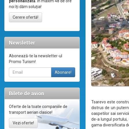
personalizată
. În maxim 48 de ore
noi îți dăm soluția!
Cerere ofertă!
Newsletter
Abonează-te la newsletter-ul
Promo Turism!
Bilete de avion
Tsarevo este constru
Oferte de la toate companiile de
distrus de un putern
transport aerian clasice!
oaspetilor sai servic
de-a lungul portului,
Vezi oferte!
gama diversificata de