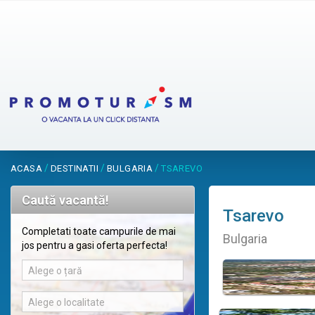
/
/
/
ACASA
DESTINATII
BULGARIA
TSAREVO
Caută vacantă!
Tsarevo
Completati toate campurile de mai
Bulgaria
jos pentru a gasi oferta perfecta!
Alege o țară
Alege o localitate