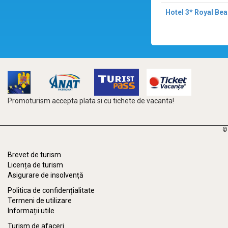
Hotel 3* Royal Be
Promoturism accepta plata si cu tichete de vacanta!
©
Brevet de turism
Licența de turism
Asigurare de insolvență
Politica de confidențialitate
Termeni de utilizare
Informații utile
Turism de afaceri