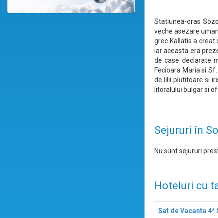
Statiunea-oras Sozop
veche asezare umana 
grec Kallatis a creat
iar aceasta era prez
de case declarate mo
Fecioara Maria si Sf
de lilii plutitoare s
litoralului bulgar si 
Sejururi în S
Nu sunt sejururi prest
Hoteluri cu t
Sat de Vacanta 4*