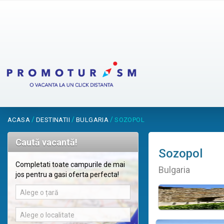
/
/
/
ACASA
DESTINATII
BULGARIA
SOZOPOL
Caută vacantă!
Sozopol
Completati toate campurile de mai
Bulgaria
jos pentru a gasi oferta perfecta!
Alege o țară
Alege o localitate