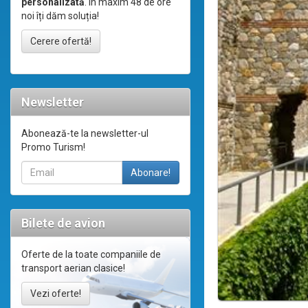
personalizată
. În maxim 48 de ore
noi îți dăm soluția!
Cerere ofertă!
Newsletter
Abonează-te la newsletter-ul
Promo Turism!
Bilete de avion
Oferte de la toate companiile de
transport aerian clasice!
Vezi oferte!