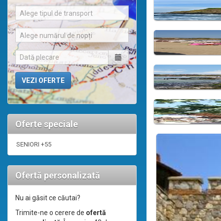
Alege tipul de transport
Alege numărul de nopți
Oferte speciale
SENIORI +55
Ofertă personalizată
Nu ai găsit ce căutai?
Trimite-ne o cerere de
ofertă